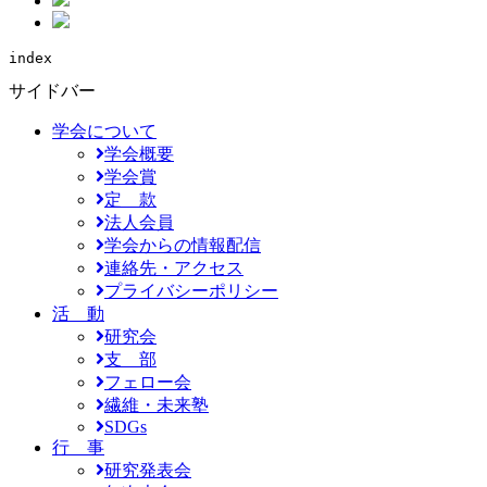
index
サイドバー
学会について
学会概要
学会賞
定 款
法人会員
学会からの情報配信
連絡先・アクセス
プライバシーポリシー
活 動
研究会
支 部
フェロー会
繊維・未来塾
SDGs
行 事
研究発表会