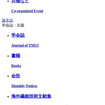
共催など
Co-organized Event
論文誌
学会誌・出版
学会誌
Journal of TMSJ
書籍
Books
会告
Monthly Notices
海外繊維技術文献集