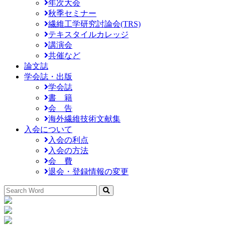
年次大会
秋季セミナー
繊維工学研究討論会(TRS)
テキスタイルカレッジ
講演会
共催など
論文誌
学会誌・出版
学会誌
書 籍
会 告
海外繊維技術文献集
入会について
入会の利点
入会の方法
会 費
退会・登録情報の変更