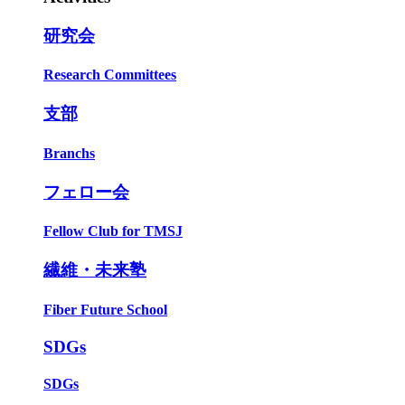
研究会
Research Committees
支部
Branchs
フェロー会
Fellow Club for TMSJ
繊維・未来塾
Fiber Future School
SDGs
SDGs