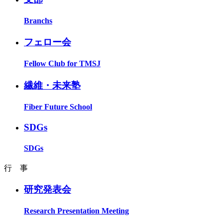
Branchs
フェロー会
Fellow Club for TMSJ
繊維・未来塾
Fiber Future School
SDGs
SDGs
行 事
研究発表会
Research Presentation Meeting