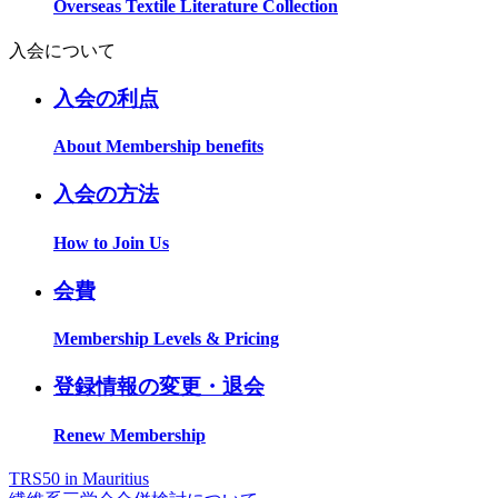
Overseas Textile Literature Collection
入会について
入会の利点
About Membership benefits
入会の方法
How to Join Us
会費
Membership Levels & Pricing
登録情報の変更・退会
Renew Membership
TRS50 in Mauritius