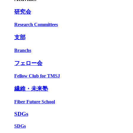
研究会
Research Committees
支部
Branchs
フェロー会
Fellow Club for TMSJ
繊維・未来塾
Fiber Future School
SDGs
SDGs