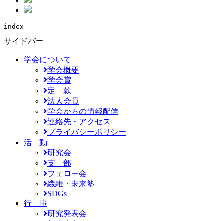
index
サイドバー
学会について
学会概要
学会賞
定 款
法人会員
学会からの情報配信
連絡先・アクセス
プライバシーポリシー
活 動
研究会
支 部
フェロー会
繊維・未来塾
SDGs
行 事
研究発表会