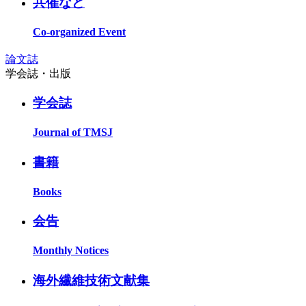
共催など
Co-organized Event
論文誌
学会誌・出版
学会誌
Journal of TMSJ
書籍
Books
会告
Monthly Notices
海外繊維技術文献集