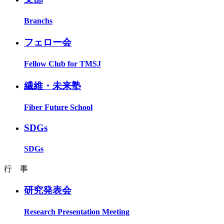
Branchs
フェロー会
Fellow Club for TMSJ
繊維・未来塾
Fiber Future School
SDGs
SDGs
行 事
研究発表会
Research Presentation Meeting