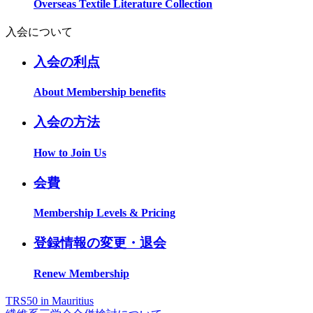
Overseas Textile Literature Collection
入会について
入会の利点
About Membership benefits
入会の方法
How to Join Us
会費
Membership Levels & Pricing
登録情報の変更・退会
Renew Membership
TRS50 in Mauritius