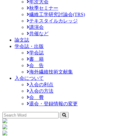
年次大会
秋季セミナー
繊維工学研究討論会(TRS)
テキスタイルカレッジ
講演会
共催など
論文誌
学会誌・出版
学会誌
書 籍
会 告
海外繊維技術文献集
入会について
入会の利点
入会の方法
会 費
退会・登録情報の変更