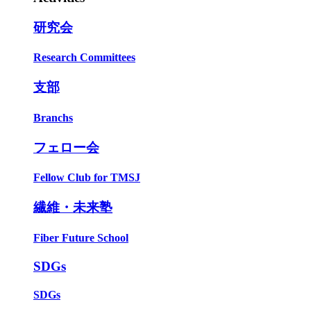
研究会
Research Committees
支部
Branchs
フェロー会
Fellow Club for TMSJ
繊維・未来塾
Fiber Future School
SDGs
SDGs