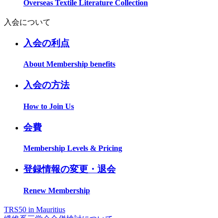
Overseas Textile Literature Collection
入会について
入会の利点
About Membership benefits
入会の方法
How to Join Us
会費
Membership Levels & Pricing
登録情報の変更・退会
Renew Membership
TRS50 in Mauritius