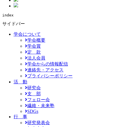
index
サイドバー
学会について
学会概要
学会賞
定 款
法人会員
学会からの情報配信
連絡先・アクセス
プライバシーポリシー
活 動
研究会
支 部
フェロー会
繊維・未来塾
SDGs
行 事
研究発表会