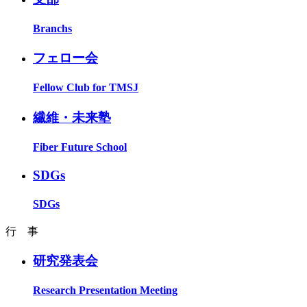
Branchs
フェロー会
Fellow Club for TMSJ
繊維・未来塾
Fiber Future School
SDGs
SDGs
行 事
研究発表会
Research Presentation Meeting