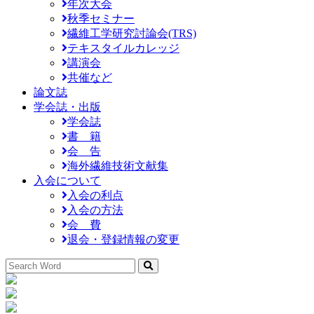
年次大会
秋季セミナー
繊維工学研究討論会(TRS)
テキスタイルカレッジ
講演会
共催など
論文誌
学会誌・出版
学会誌
書 籍
会 告
海外繊維技術文献集
入会について
入会の利点
入会の方法
会 費
退会・登録情報の変更