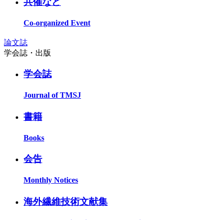
共催など
Co-organized Event
論文誌
学会誌・出版
学会誌
Journal of TMSJ
書籍
Books
会告
Monthly Notices
海外繊維技術文献集