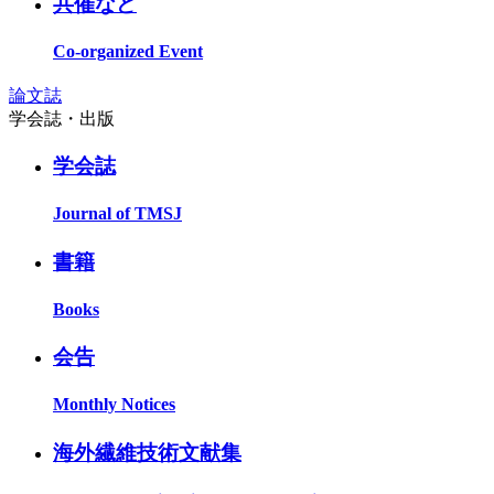
共催など
Co-organized Event
論文誌
学会誌・出版
学会誌
Journal of TMSJ
書籍
Books
会告
Monthly Notices
海外繊維技術文献集