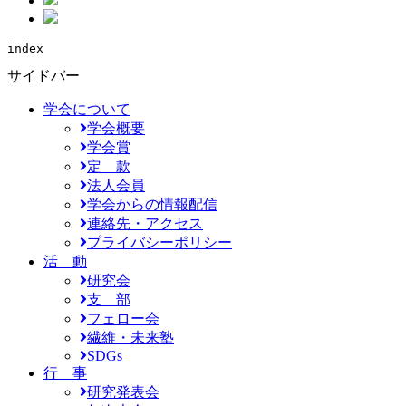
index
サイドバー
学会について
学会概要
学会賞
定 款
法人会員
学会からの情報配信
連絡先・アクセス
プライバシーポリシー
活 動
研究会
支 部
フェロー会
繊維・未来塾
SDGs
行 事
研究発表会