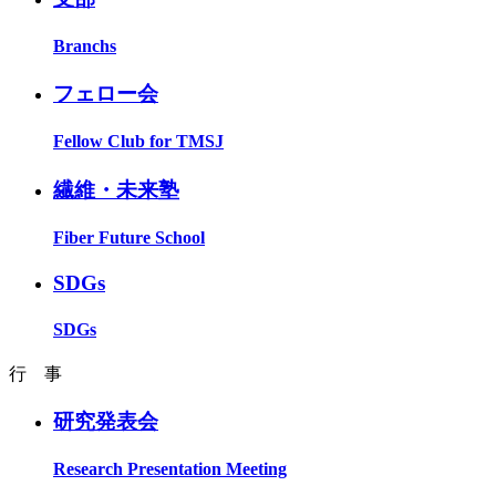
Branchs
フェロー会
Fellow Club for TMSJ
繊維・未来塾
Fiber Future School
SDGs
SDGs
行 事
研究発表会
Research Presentation Meeting