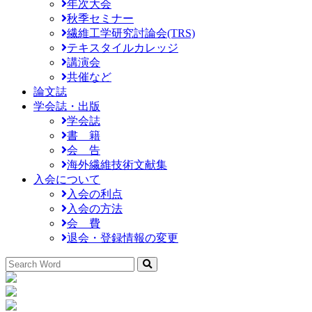
年次大会
秋季セミナー
繊維工学研究討論会(TRS)
テキスタイルカレッジ
講演会
共催など
論文誌
学会誌・出版
学会誌
書 籍
会 告
海外繊維技術文献集
入会について
入会の利点
入会の方法
会 費
退会・登録情報の変更