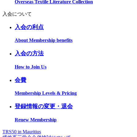
Overseas Textile Literature Collection
入会について
入会の利点
About Membership benefits
入会の方法
How to Join Us
会費
Membership Levels & Pricing
登録情報の変更・退会
Renew Membership
TRS50 in Mauritius