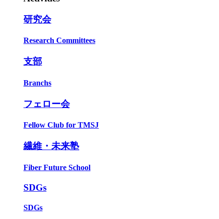
研究会
Research Committees
支部
Branchs
フェロー会
Fellow Club for TMSJ
繊維・未来塾
Fiber Future School
SDGs
SDGs