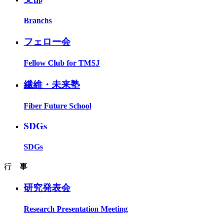
Branchs
フェロー会
Fellow Club for TMSJ
繊維・未来塾
Fiber Future School
SDGs
SDGs
行 事
研究発表会
Research Presentation Meeting