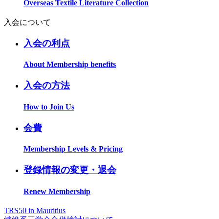
Overseas Textile Literature Collection
入会について
入会の利点
About Membership benefits
入会の方法
How to Join Us
会費
Membership Levels & Pricing
登録情報の変更・退会
Renew Membership
TRS50 in Mauritius