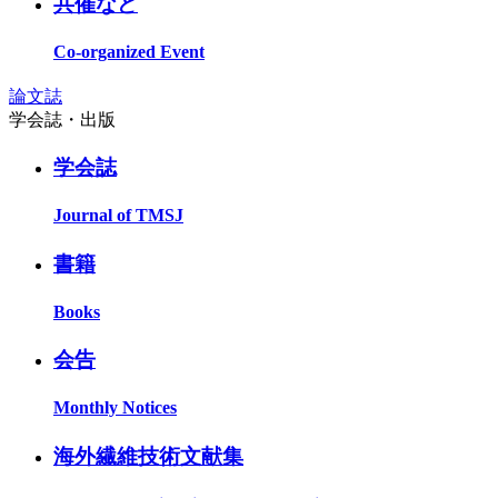
共催など
Co-organized Event
論文誌
学会誌・出版
学会誌
Journal of TMSJ
書籍
Books
会告
Monthly Notices
海外繊維技術文献集