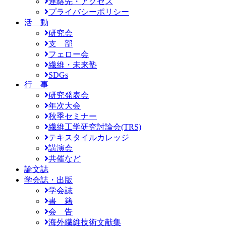
連絡先・アクセス
プライバシーポリシー
活 動
研究会
支 部
フェロー会
繊維・未来塾
SDGs
行 事
研究発表会
年次大会
秋季セミナー
繊維工学研究討論会(TRS)
テキスタイルカレッジ
講演会
共催など
論文誌
学会誌・出版
学会誌
書 籍
会 告
海外繊維技術文献集