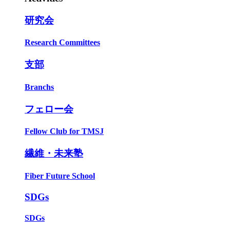
研究会
Research Committees
支部
Branchs
フェロー会
Fellow Club for TMSJ
繊維・未来塾
Fiber Future School
SDGs
SDGs