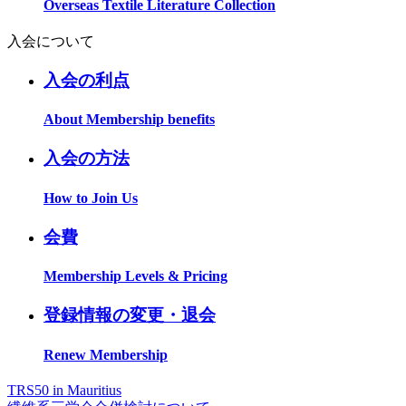
Overseas Textile Literature Collection
入会について
入会の利点
About Membership benefits
入会の方法
How to Join Us
会費
Membership Levels & Pricing
登録情報の変更・退会
Renew Membership
TRS50 in Mauritius