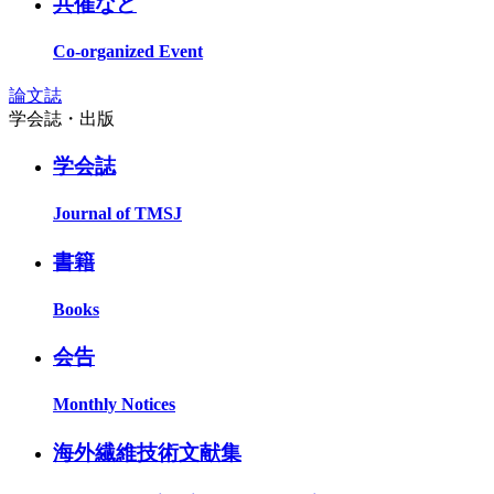
共催など
Co-organized Event
論文誌
学会誌・出版
学会誌
Journal of TMSJ
書籍
Books
会告
Monthly Notices
海外繊維技術文献集