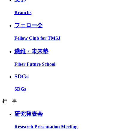
Branchs
フェロー会
Fellow Club for TMSJ
繊維・未来塾
Fiber Future School
SDGs
SDGs
行 事
研究発表会
Research Presentation Meeting