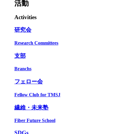
活動
Activities
研究会
Research Committees
支部
Branchs
フェロー会
Fellow Club for TMSJ
繊維・未来塾
Fiber Future School
SDGs