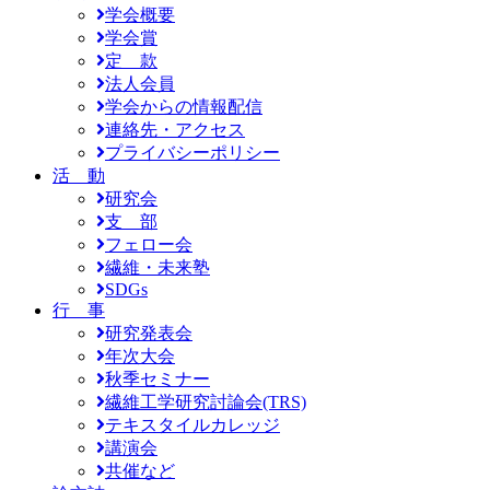
学会概要
学会賞
定 款
法人会員
学会からの情報配信
連絡先・アクセス
プライバシーポリシー
活 動
研究会
支 部
フェロー会
繊維・未来塾
SDGs
行 事
研究発表会
年次大会
秋季セミナー
繊維工学研究討論会(TRS)
テキスタイルカレッジ
講演会
共催など