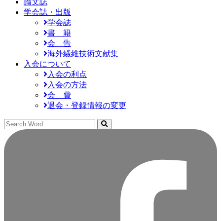
論文誌
学会誌・出版
学会誌
書 籍
会 告
海外繊維技術文献集
入会について
入会の利点
入会の方法
会 費
退会・登録情報の変更