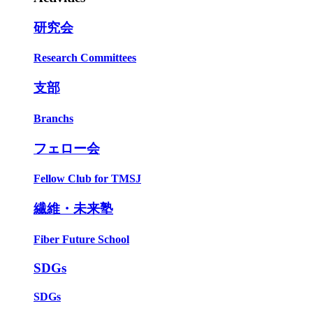
研究会
Research Committees
支部
Branchs
フェロー会
Fellow Club for TMSJ
繊維・未来塾
Fiber Future School
SDGs
SDGs