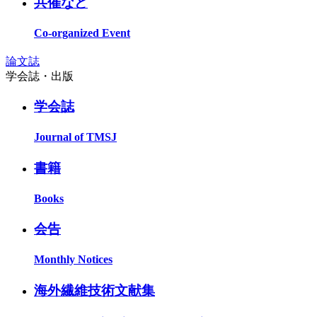
共催など
Co-organized Event
論文誌
学会誌・出版
学会誌
Journal of TMSJ
書籍
Books
会告
Monthly Notices
海外繊維技術文献集