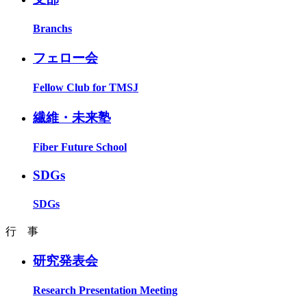
Branchs
フェロー会
Fellow Club for TMSJ
繊維・未来塾
Fiber Future School
SDGs
SDGs
行 事
研究発表会
Research Presentation Meeting