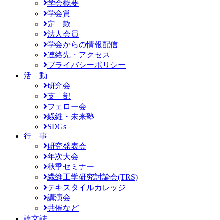
学会概要
学会賞
定 款
法人会員
学会からの情報配信
連絡先・アクセス
プライバシーポリシー
活 動
研究会
支 部
フェロー会
繊維・未来塾
SDGs
行 事
研究発表会
年次大会
秋季セミナー
繊維工学研究討論会(TRS)
テキスタイルカレッジ
講演会
共催など
論文誌