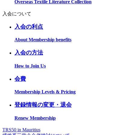
Overseas Textile Literature Collection
入会について
入会の利点
About Membership benefits
入会の方法
How to Join Us
会費
Membership Levels & Pricing
登録情報の変更・退会
Renew Membership
TRS50 in Mauritius