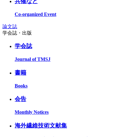
共催など
Co-organized Event
論文誌
学会誌・出版
学会誌
Journal of TMSJ
書籍
Books
会告
Monthly Notices
海外繊維技術文献集