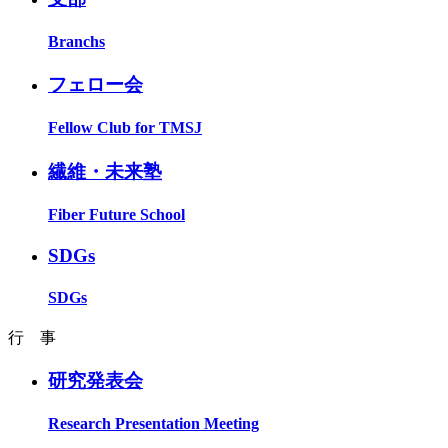
Branchs
フェロー会
Fellow Club for TMSJ
繊維・未来塾
Fiber Future School
SDGs
SDGs
行 事
研究発表会
Research Presentation Meeting