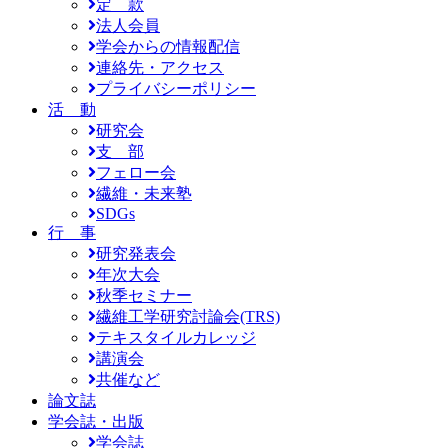
定 款
法人会員
学会からの情報配信
連絡先・アクセス
プライバシーポリシー
活 動
研究会
支 部
フェロー会
繊維・未来塾
SDGs
行 事
研究発表会
年次大会
秋季セミナー
繊維工学研究討論会(TRS)
テキスタイルカレッジ
講演会
共催など
論文誌
学会誌・出版
学会誌