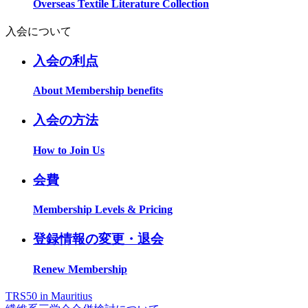
Overseas Textile Literature Collection
入会について
入会の利点
About Membership benefits
入会の方法
How to Join Us
会費
Membership Levels & Pricing
登録情報の変更・退会
Renew Membership
TRS50 in Mauritius