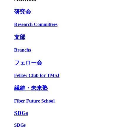
研究会
Research Committees
支部
Branchs
フェロー会
Fellow Club for TMSJ
繊維・未来塾
Fiber Future School
SDGs
SDGs