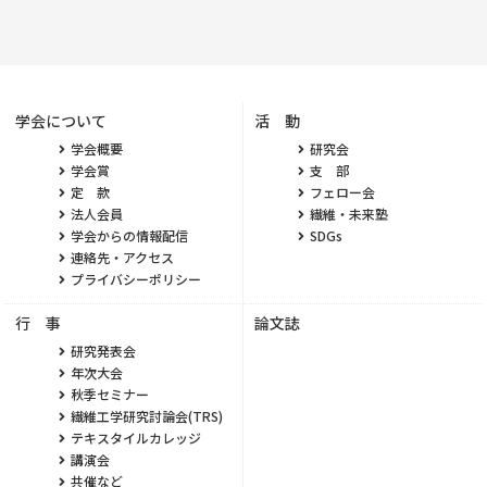
学会について
活 動
学会概要
研究会
学会賞
支 部
定 款
フェロー会
法人会員
繊維・未来塾
学会からの情報配信
SDGs
連絡先・アクセス
プライバシーポリシー
行 事
論文誌
研究発表会
年次大会
秋季セミナー
繊維工学研究討論会(TRS)
テキスタイルカレッジ
講演会
共催など