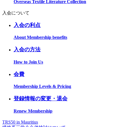
Overseas Textile Literature Collection
入会について
入会の利点
About Membership benefits
入会の方法
How to Join Us
会費
Membership Levels & Pricing
登録情報の変更・退会
Renew Membership
TRS50 in Mauritius