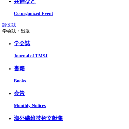
共催など
Co-organized Event
論文誌
学会誌・出版
学会誌
Journal of TMSJ
書籍
Books
会告
Monthly Notices
海外繊維技術文献集