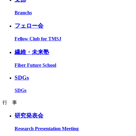
Branchs
フェロー会
Fellow Club for TMSJ
繊維・未来塾
Fiber Future School
SDGs
SDGs
行 事
研究発表会
Research Presentation Meeting