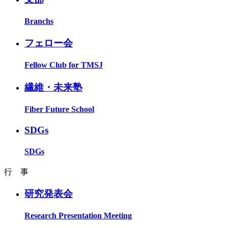
Branchs
フェロー会
Fellow Club for TMSJ
繊維・未来塾
Fiber Future School
SDGs
SDGs
行 事
研究発表会
Research Presentation Meeting