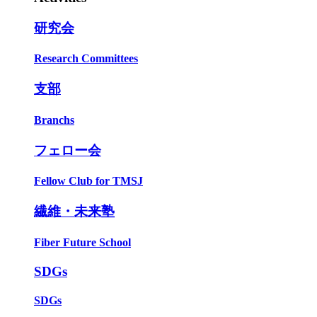
研究会
Research Committees
支部
Branchs
フェロー会
Fellow Club for TMSJ
繊維・未来塾
Fiber Future School
SDGs
SDGs