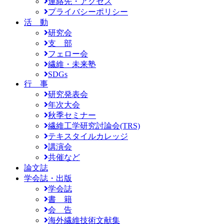
連絡先・アクセス
プライバシーポリシー
活 動
研究会
支 部
フェロー会
繊維・未来塾
SDGs
行 事
研究発表会
年次大会
秋季セミナー
繊維工学研究討論会(TRS)
テキスタイルカレッジ
講演会
共催など
論文誌
学会誌・出版
学会誌
書 籍
会 告
海外繊維技術文献集