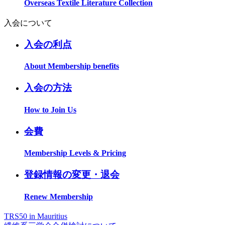
Overseas Textile Literature Collection
入会について
入会の利点
About Membership benefits
入会の方法
How to Join Us
会費
Membership Levels & Pricing
登録情報の変更・退会
Renew Membership
TRS50 in Mauritius