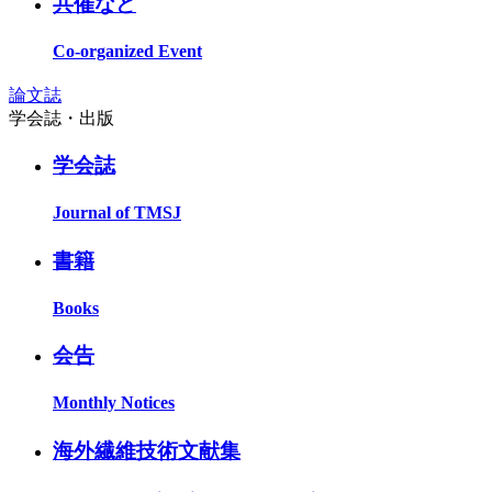
共催など
Co-organized Event
論文誌
学会誌・出版
学会誌
Journal of TMSJ
書籍
Books
会告
Monthly Notices
海外繊維技術文献集