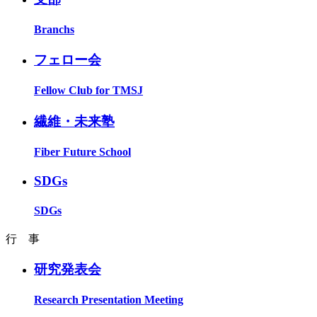
Branchs
フェロー会
Fellow Club for TMSJ
繊維・未来塾
Fiber Future School
SDGs
SDGs
行 事
研究発表会
Research Presentation Meeting