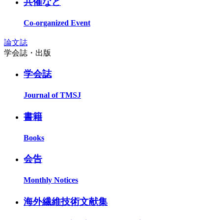
共催など
Co-organized Event
論文誌
学会誌・出版
学会誌
Journal of TMSJ
書籍
Books
会告
Monthly Notices
海外繊維技術文献集