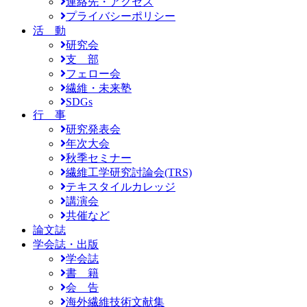
連絡先・アクセス
プライバシーポリシー
活 動
研究会
支 部
フェロー会
繊維・未来塾
SDGs
行 事
研究発表会
年次大会
秋季セミナー
繊維工学研究討論会(TRS)
テキスタイルカレッジ
講演会
共催など
論文誌
学会誌・出版
学会誌
書 籍
会 告
海外繊維技術文献集