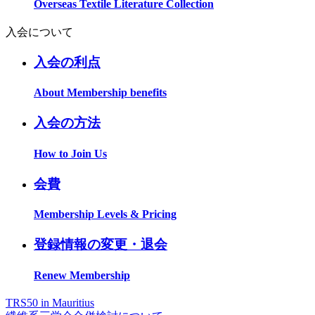
Overseas Textile Literature Collection
入会について
入会の利点
About Membership benefits
入会の方法
How to Join Us
会費
Membership Levels & Pricing
登録情報の変更・退会
Renew Membership
TRS50 in Mauritius