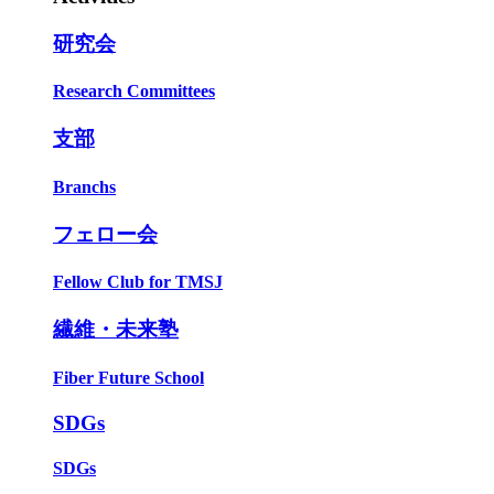
研究会
Research Committees
支部
Branchs
フェロー会
Fellow Club for TMSJ
繊維・未来塾
Fiber Future School
SDGs
SDGs