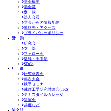
学会概要
学会賞
定 款
法人会員
学会からの情報配信
連絡先・アクセス
プライバシーポリシー
活 動
研究会
支 部
フェロー会
繊維・未来塾
SDGs
行 事
研究発表会
年次大会
秋季セミナー
繊維工学研究討論会(TRS)
テキスタイルカレッジ
講演会
共催など
論文誌