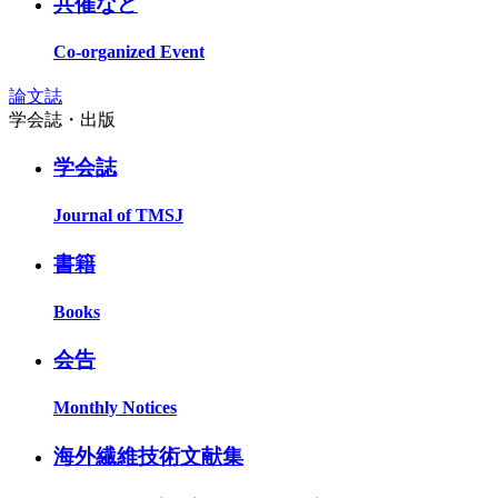
共催など
Co-organized Event
論文誌
学会誌・出版
学会誌
Journal of TMSJ
書籍
Books
会告
Monthly Notices
海外繊維技術文献集