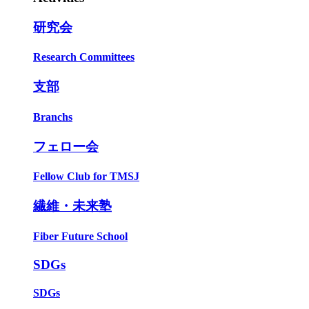
研究会
Research Committees
支部
Branchs
フェロー会
Fellow Club for TMSJ
繊維・未来塾
Fiber Future School
SDGs
SDGs