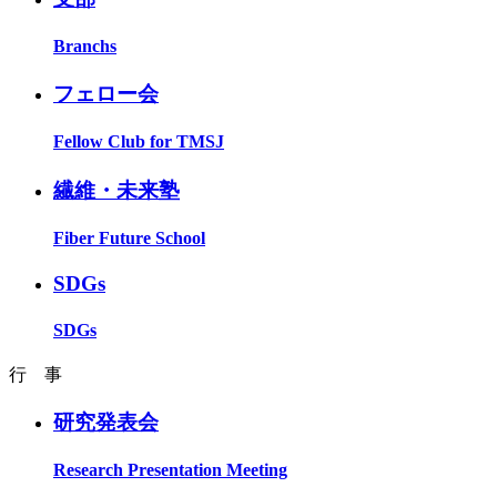
Branchs
フェロー会
Fellow Club for TMSJ
繊維・未来塾
Fiber Future School
SDGs
SDGs
行 事
研究発表会
Research Presentation Meeting