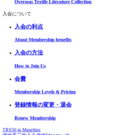
Overseas Textile Literature Collection
入会について
入会の利点
About Membership benefits
入会の方法
How to Join Us
会費
Membership Levels & Pricing
登録情報の変更・退会
Renew Membership
TRS50 in Mauritius