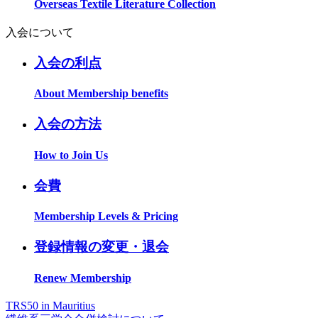
Overseas Textile Literature Collection
入会について
入会の利点
About Membership benefits
入会の方法
How to Join Us
会費
Membership Levels & Pricing
登録情報の変更・退会
Renew Membership
TRS50 in Mauritius