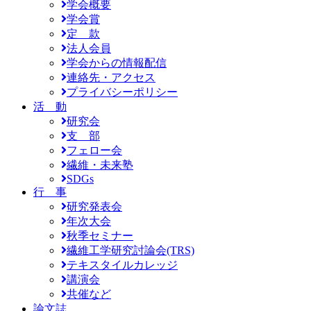
学会概要
学会賞
定 款
法人会員
学会からの情報配信
連絡先・アクセス
プライバシーポリシー
活 動
研究会
支 部
フェロー会
繊維・未来塾
SDGs
行 事
研究発表会
年次大会
秋季セミナー
繊維工学研究討論会(TRS)
テキスタイルカレッジ
講演会
共催など
論文誌