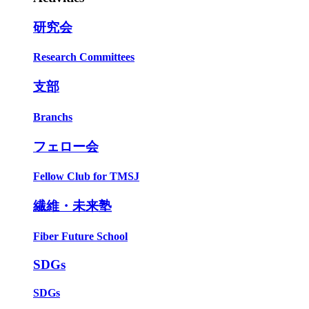
研究会
Research Committees
支部
Branchs
フェロー会
Fellow Club for TMSJ
繊維・未来塾
Fiber Future School
SDGs
SDGs