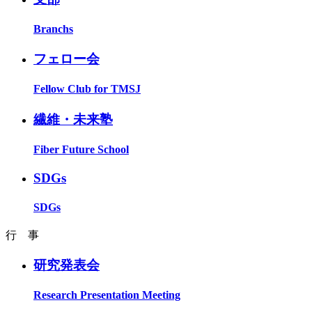
Branchs
フェロー会
Fellow Club for TMSJ
繊維・未来塾
Fiber Future School
SDGs
SDGs
行 事
研究発表会
Research Presentation Meeting