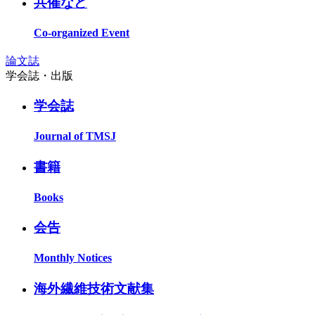
共催など
Co-organized Event
論文誌
学会誌・出版
学会誌
Journal of TMSJ
書籍
Books
会告
Monthly Notices
海外繊維技術文献集