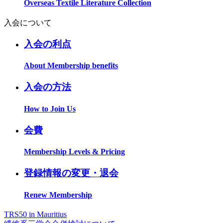
Overseas Textile Literature Collection
入会について
入会の利点
About Membership benefits
入会の方法
How to Join Us
会費
Membership Levels & Pricing
登録情報の変更・退会
Renew Membership
TRS50 in Mauritius