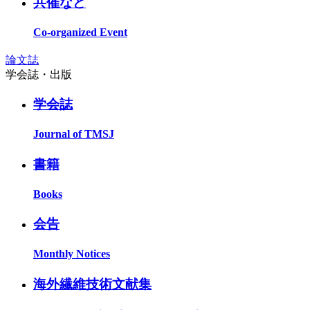
共催など
Co-organized Event
論文誌
学会誌・出版
学会誌
Journal of TMSJ
書籍
Books
会告
Monthly Notices
海外繊維技術文献集