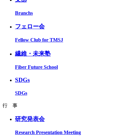
Branchs
フェロー会
Fellow Club for TMSJ
繊維・未来塾
Fiber Future School
SDGs
SDGs
行 事
研究発表会
Research Presentation Meeting