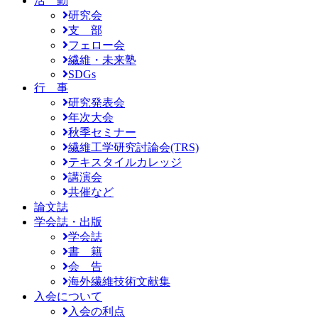
活 動
研究会
支 部
フェロー会
繊維・未来塾
SDGs
行 事
研究発表会
年次大会
秋季セミナー
繊維工学研究討論会(TRS)
テキスタイルカレッジ
講演会
共催など
論文誌
学会誌・出版
学会誌
書 籍
会 告
海外繊維技術文献集
入会について
入会の利点