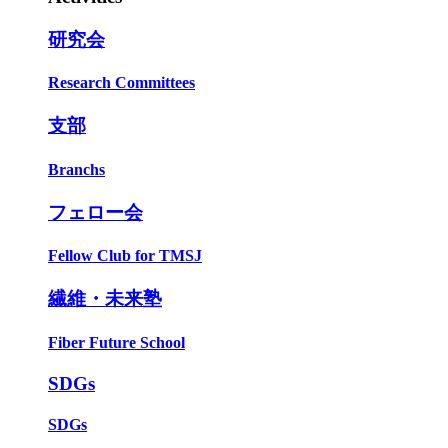
研究会
Research Committees
支部
Branchs
フェロー会
Fellow Club for TMSJ
繊維・未来塾
Fiber Future School
SDGs
SDGs