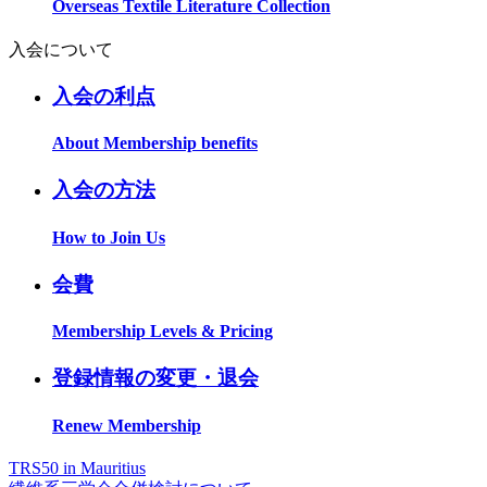
Overseas Textile Literature Collection
入会について
入会の利点
About Membership benefits
入会の方法
How to Join Us
会費
Membership Levels & Pricing
登録情報の変更・退会
Renew Membership
TRS50 in Mauritius