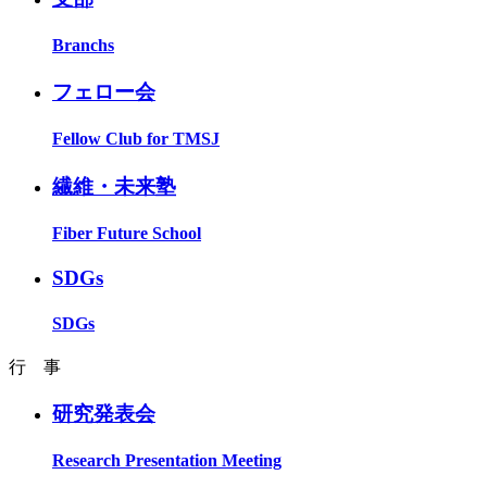
Branchs
フェロー会
Fellow Club for TMSJ
繊維・未来塾
Fiber Future School
SDGs
SDGs
行 事
研究発表会
Research Presentation Meeting