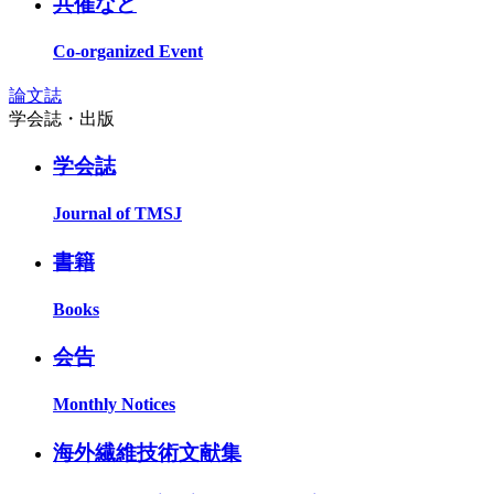
共催など
Co-organized Event
論文誌
学会誌・出版
学会誌
Journal of TMSJ
書籍
Books
会告
Monthly Notices
海外繊維技術文献集