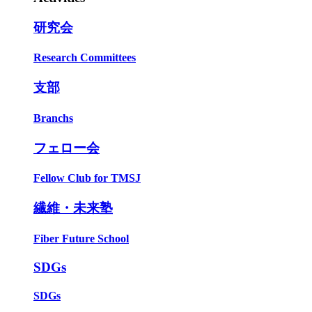
研究会
Research Committees
支部
Branchs
フェロー会
Fellow Club for TMSJ
繊維・未来塾
Fiber Future School
SDGs
SDGs