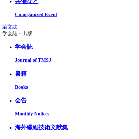
共催など
Co-organized Event
論文誌
学会誌・出版
学会誌
Journal of TMSJ
書籍
Books
会告
Monthly Notices
海外繊維技術文献集