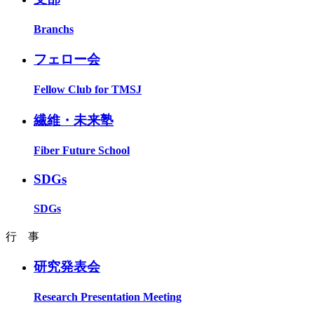
Branchs
フェロー会
Fellow Club for TMSJ
繊維・未来塾
Fiber Future School
SDGs
SDGs
行 事
研究発表会
Research Presentation Meeting