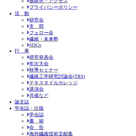
連絡先・アクセス
プライバシーポリシー
活 動
研究会
支 部
フェロー会
繊維・未来塾
SDGs
行 事
研究発表会
年次大会
秋季セミナー
繊維工学研究討論会(TRS)
テキスタイルカレッジ
講演会
共催など
論文誌
学会誌・出版
学会誌
書 籍
会 告
海外繊維技術文献集