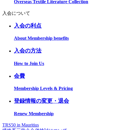
Overseas Textile Literature Collection
入会について
入会の利点
About Membership benefits
入会の方法
How to Join Us
会費
Membership Levels & Pricing
登録情報の変更・退会
Renew Membership
TRS50 in Mauritius