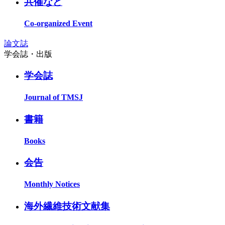
共催など
Co-organized Event
論文誌
学会誌・出版
学会誌
Journal of TMSJ
書籍
Books
会告
Monthly Notices
海外繊維技術文献集