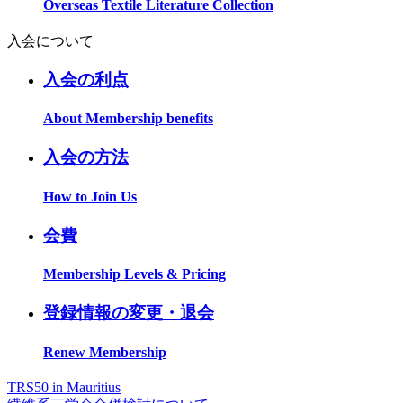
Overseas Textile Literature Collection
入会について
入会の利点
About Membership benefits
入会の方法
How to Join Us
会費
Membership Levels & Pricing
登録情報の変更・退会
Renew Membership
TRS50 in Mauritius