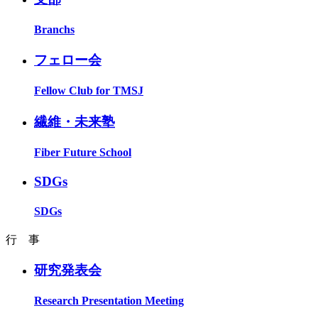
Branchs
フェロー会
Fellow Club for TMSJ
繊維・未来塾
Fiber Future School
SDGs
SDGs
行 事
研究発表会
Research Presentation Meeting