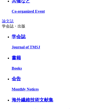
共催など
Co-organized Event
論文誌
学会誌・出版
学会誌
Journal of TMSJ
書籍
Books
会告
Monthly Notices
海外繊維技術文献集