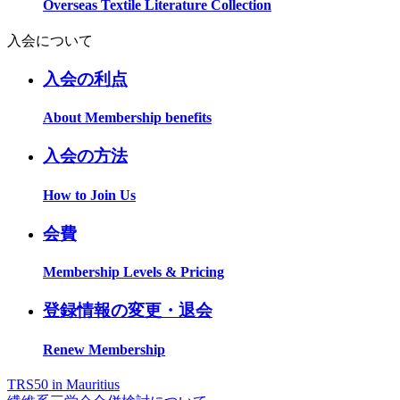
Overseas Textile Literature Collection
入会について
入会の利点
About Membership benefits
入会の方法
How to Join Us
会費
Membership Levels & Pricing
登録情報の変更・退会
Renew Membership
TRS50 in Mauritius