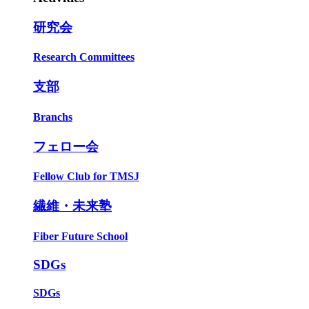
研究会
Research Committees
支部
Branchs
フェロー会
Fellow Club for TMSJ
繊維・未来塾
Fiber Future School
SDGs
SDGs