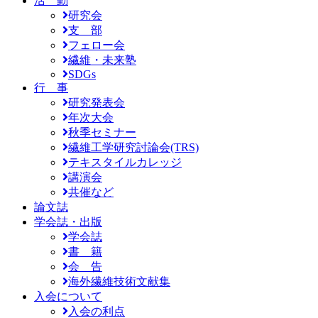
活 動
研究会
支 部
フェロー会
繊維・未来塾
SDGs
行 事
研究発表会
年次大会
秋季セミナー
繊維工学研究討論会(TRS)
テキスタイルカレッジ
講演会
共催など
論文誌
学会誌・出版
学会誌
書 籍
会 告
海外繊維技術文献集
入会について
入会の利点