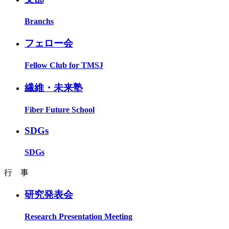
Branchs
フェロー会
Fellow Club for TMSJ
繊維・未来塾
Fiber Future School
SDGs
SDGs
行 事
研究発表会
Research Presentation Meeting