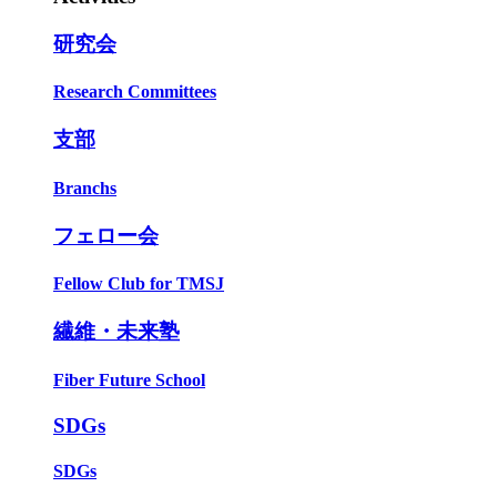
研究会
Research Committees
支部
Branchs
フェロー会
Fellow Club for TMSJ
繊維・未来塾
Fiber Future School
SDGs
SDGs