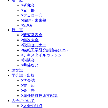
活 動
研究会
支 部
フェロー会
繊維・未来塾
SDGs
行 事
研究発表会
年次大会
秋季セミナー
繊維工学研究討論会(TRS)
テキスタイルカレッジ
講演会
共催など
論文誌
学会誌・出版
学会誌
書 籍
会 告
海外繊維技術文献集
入会について
入会の利点