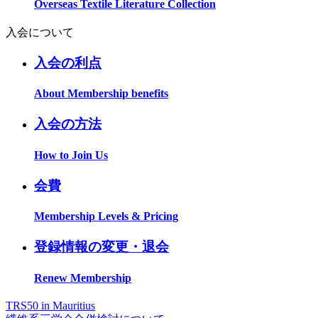
Overseas Textile Literature Collection
入会について
入会の利点
About Membership benefits
入会の方法
How to Join Us
会費
Membership Levels & Pricing
登録情報の変更・退会
Renew Membership
TRS50 in Mauritius