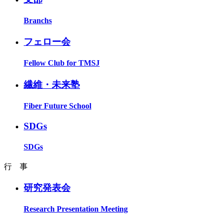
Branchs
フェロー会
Fellow Club for TMSJ
繊維・未来塾
Fiber Future School
SDGs
SDGs
行 事
研究発表会
Research Presentation Meeting