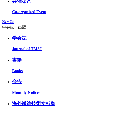
共催など
Co-organized Event
論文誌
学会誌・出版
学会誌
Journal of TMSJ
書籍
Books
会告
Monthly Notices
海外繊維技術文献集