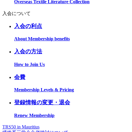
Overseas Textile Literature Collection
入会について
入会の利点
About Membership benefits
入会の方法
How to Join Us
会費
Membership Levels & Pricing
登録情報の変更・退会
Renew Membership
TRS50 in Mauritius