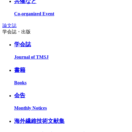
共催など
Co-organized Event
論文誌
学会誌・出版
学会誌
Journal of TMSJ
書籍
Books
会告
Monthly Notices
海外繊維技術文献集