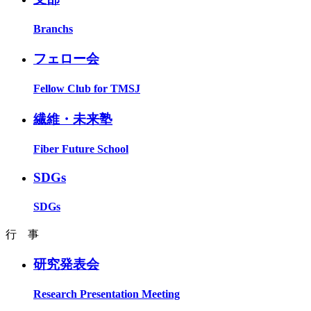
Branchs
フェロー会
Fellow Club for TMSJ
繊維・未来塾
Fiber Future School
SDGs
SDGs
行 事
研究発表会
Research Presentation Meeting