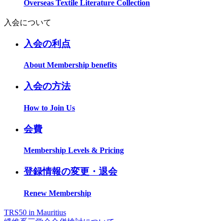
Overseas Textile Literature Collection
入会について
入会の利点
About Membership benefits
入会の方法
How to Join Us
会費
Membership Levels & Pricing
登録情報の変更・退会
Renew Membership
TRS50 in Mauritius