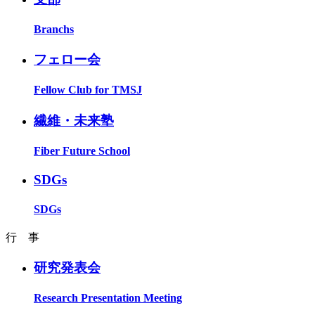
Branchs
フェロー会
Fellow Club for TMSJ
繊維・未来塾
Fiber Future School
SDGs
SDGs
行 事
研究発表会
Research Presentation Meeting