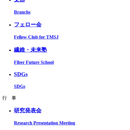
Branchs
フェロー会
Fellow Club for TMSJ
繊維・未来塾
Fiber Future School
SDGs
SDGs
行 事
研究発表会
Research Presentation Meeting