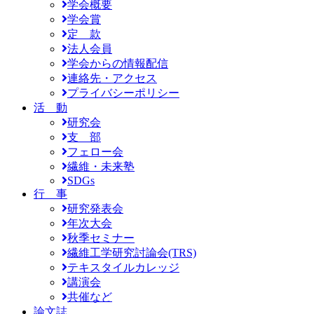
学会概要
学会賞
定 款
法人会員
学会からの情報配信
連絡先・アクセス
プライバシーポリシー
活 動
研究会
支 部
フェロー会
繊維・未来塾
SDGs
行 事
研究発表会
年次大会
秋季セミナー
繊維工学研究討論会(TRS)
テキスタイルカレッジ
講演会
共催など
論文誌