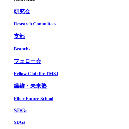
研究会
Research Committees
支部
Branchs
フェロー会
Fellow Club for TMSJ
繊維・未来塾
Fiber Future School
SDGs
SDGs