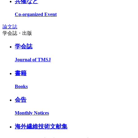
共催など
Co-organized Event
論文誌
学会誌・出版
学会誌
Journal of TMSJ
書籍
Books
会告
Monthly Notices
海外繊維技術文献集