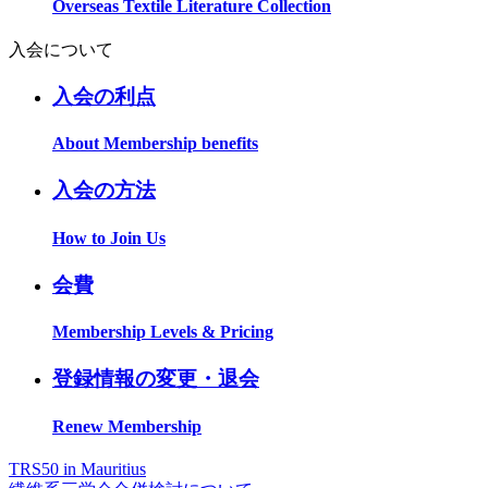
Overseas Textile Literature Collection
入会について
入会の利点
About Membership benefits
入会の方法
How to Join Us
会費
Membership Levels & Pricing
登録情報の変更・退会
Renew Membership
TRS50 in Mauritius