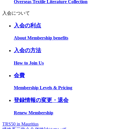
Overseas Textile Literature Collection
入会について
入会の利点
About Membership benefits
入会の方法
How to Join Us
会費
Membership Levels & Pricing
登録情報の変更・退会
Renew Membership
TRS50 in Mauritius