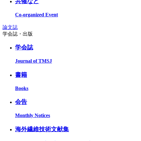
共催など
Co-organized Event
論文誌
学会誌・出版
学会誌
Journal of TMSJ
書籍
Books
会告
Monthly Notices
海外繊維技術文献集