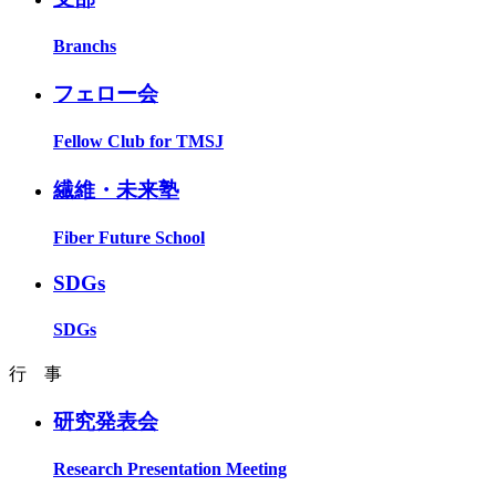
Branchs
フェロー会
Fellow Club for TMSJ
繊維・未来塾
Fiber Future School
SDGs
SDGs
行 事
研究発表会
Research Presentation Meeting