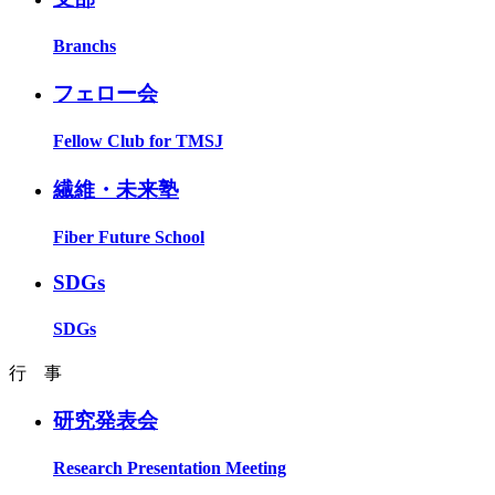
Branchs
フェロー会
Fellow Club for TMSJ
繊維・未来塾
Fiber Future School
SDGs
SDGs
行 事
研究発表会
Research Presentation Meeting