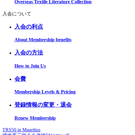
Overseas Textile Literature Collection
入会について
入会の利点
About Membership benefits
入会の方法
How to Join Us
会費
Membership Levels & Pricing
登録情報の変更・退会
Renew Membership
TRS50 in Mauritius