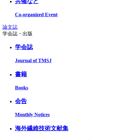
共催など
Co-organized Event
論文誌
学会誌・出版
学会誌
Journal of TMSJ
書籍
Books
会告
Monthly Notices
海外繊維技術文献集