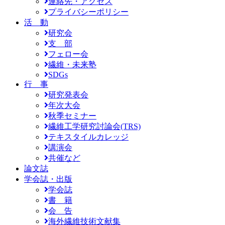
連絡先・アクセス
プライバシーポリシー
活 動
研究会
支 部
フェロー会
繊維・未来塾
SDGs
行 事
研究発表会
年次大会
秋季セミナー
繊維工学研究討論会(TRS)
テキスタイルカレッジ
講演会
共催など
論文誌
学会誌・出版
学会誌
書 籍
会 告
海外繊維技術文献集