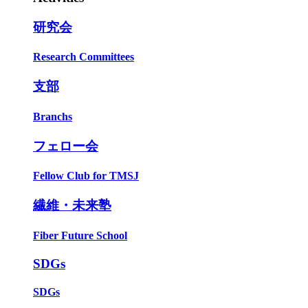
研究会
Research Committees
支部
Branchs
フェロー会
Fellow Club for TMSJ
繊維・未来塾
Fiber Future School
SDGs
SDGs