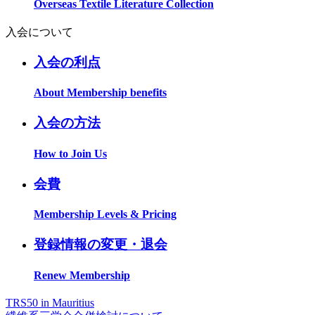
Overseas Textile Literature Collection
入会について
入会の利点
About Membership benefits
入会の方法
How to Join Us
会費
Membership Levels & Pricing
登録情報の変更・退会
Renew Membership
TRS50 in Mauritius