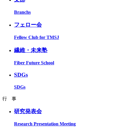
Branchs
フェロー会
Fellow Club for TMSJ
繊維・未来塾
Fiber Future School
SDGs
SDGs
行 事
研究発表会
Research Presentation Meeting