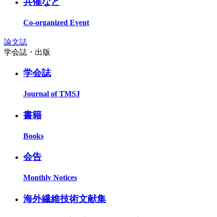
共催など
Co-organized Event
論文誌
学会誌・出版
学会誌
Journal of TMSJ
書籍
Books
会告
Monthly Notices
海外繊維技術文献集