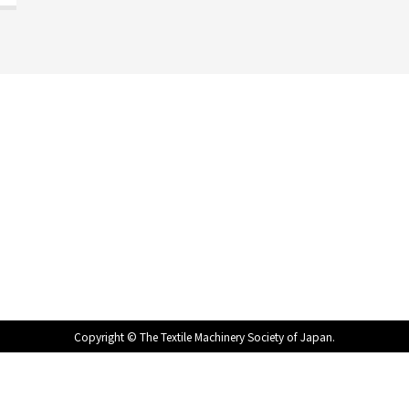
会
学会誌
入会の利点
書 籍
入会の方法
ナ
会 告
会 費
海外繊維技
退会・登録
研
術文献集
情報の変更
イ
Copyright © The Textile Machinery Society of Japan.