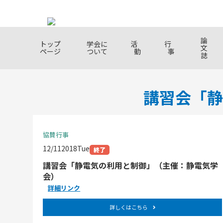
論
トップ
学会に
活
行
文
ページ
ついて
動
事
誌
講習会「静
学会について
活動
行事
学会誌・出版
入会について
学会概
研究会
研究発
学会誌
入会の
About TMSJ
Activities
Conferences & Events
Journal & Publications
Membership
TMSJ O
Resear
Resear
Journal
About 
Commit
Present
benefit
協賛行事
Meetin
12/11
2018
Tue
終了
講習会「静電気の利用と制御」（主催：静電気学
会）
学会か
SDGs
配信
テキス
詳細リンク
SDGs
レッジ
Informa
詳しくはこちら
from T
Textile
Fundam
Course