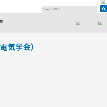
検
電気学会）
款
ロー会
セミナー
法人会員
繊維・未来塾
繊維工学研究討
海外繊維技術文
登録情報の変
論会
献集
更・退会
ociety
Club for
n Seminar
y Notices
ship Levels
Membership
Fiber Future School
es
ing
Textile Research
Overseas Textile
Renew Membership
Symposium(TRS)
Literature
Collection
イバシーポ
ー
など
y Policy
anized