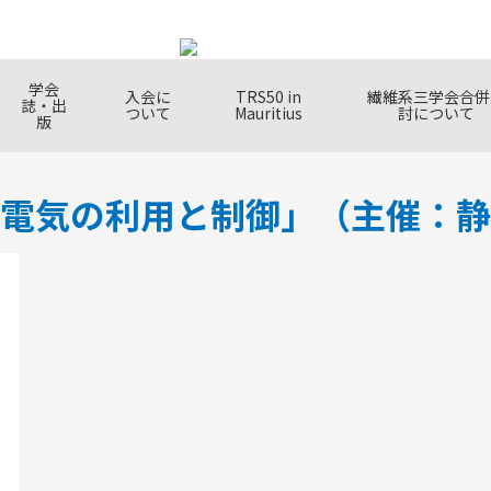
学会
入会に
TRS50 in
繊維系三学会合併
誌・出
ついて
Mauritius
討について
版
電気の利用と制御」（主催：静
要
表会
利点
学会賞
支部
年次大会
書籍
入会の方法
定 
フェ
秋季
会告
会費
verview
ch
ch
 of TMSJ
Membership
Awards
Branchs
Annual Meeting
Books
How to Join Us
TMSJ S
Fellow 
Autum
Monthl
Member
tees
ation
s
Polici
TMSJ
& Pric
g
らの情報
連絡先・アクセ
プラ
タイルカ
ス
講演会
リシ
共催
tion mail
Contact us /
Lecture Meeting
Privac
Co-org
MSJ
Access
Event
ental
s