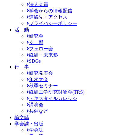
法人会員
学会からの情報配信
連絡先・アクセス
プライバシーポリシー
活 動
研究会
支 部
フェロー会
繊維・未来塾
SDGs
行 事
研究発表会
年次大会
秋季セミナー
繊維工学研究討論会(TRS)
テキスタイルカレッジ
講演会
共催など
論文誌
学会誌・出版
学会誌