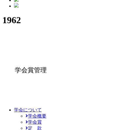
1962
学会賞管理
学会について
学会概要
学会賞
定 款