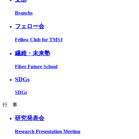
Branchs
フェロー会
Fellow Club for TMSJ
繊維・未来塾
Fiber Future School
SDGs
SDGs
行 事
研究発表会
Research Presentation Meeting