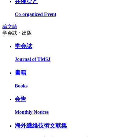
共催など
Co-organized Event
論文誌
学会誌・出版
学会誌
Journal of TMSJ
書籍
Books
会告
Monthly Notices
海外繊維技術文献集