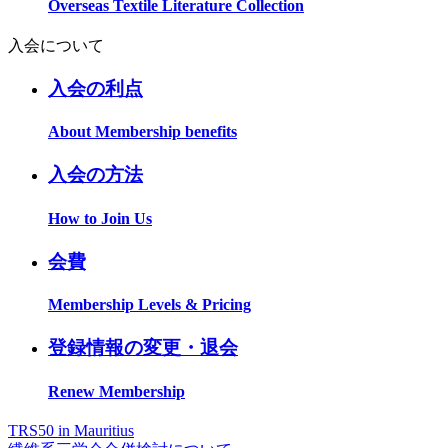
Overseas Textile Literature Collection
入会について
入会の利点
About Membership benefits
入会の方法
How to Join Us
会費
Membership Levels & Pricing
登録情報の変更・退会
Renew Membership
TRS50 in Mauritius