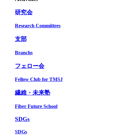
研究会
Research Committees
支部
Branchs
フェロー会
Fellow Club for TMSJ
繊維・未来塾
Fiber Future School
SDGs
SDGs