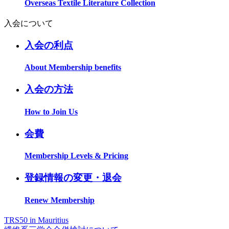
Overseas Textile Literature Collection
入会について
入会の利点
About Membership benefits
入会の方法
How to Join Us
会費
Membership Levels & Pricing
登録情報の変更・退会
Renew Membership
TRS50 in Mauritius