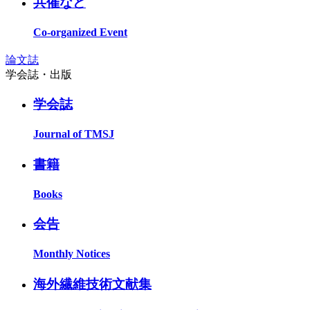
共催など
Co-organized Event
論文誌
学会誌・出版
学会誌
Journal of TMSJ
書籍
Books
会告
Monthly Notices
海外繊維技術文献集