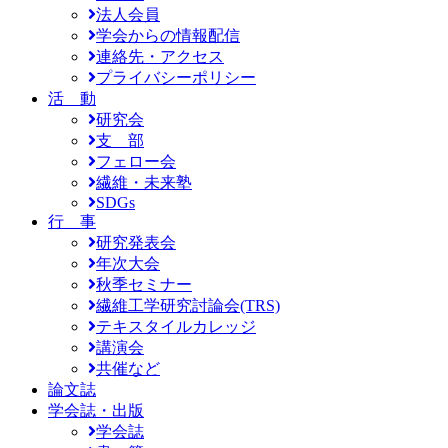
法人会員
学会からの情報配信
連絡先・アクセス
プライバシーポリシー
活 動
研究会
支 部
フェロー会
繊維・未来塾
SDGs
行 事
研究発表会
年次大会
秋季セミナー
繊維工学研究討論会(TRS)
テキスタイルカレッジ
講演会
共催など
論文誌
学会誌・出版
学会誌