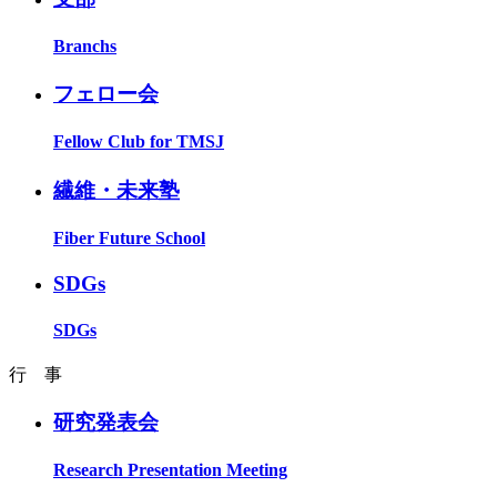
Branchs
フェロー会
Fellow Club for TMSJ
繊維・未来塾
Fiber Future School
SDGs
SDGs
行 事
研究発表会
Research Presentation Meeting