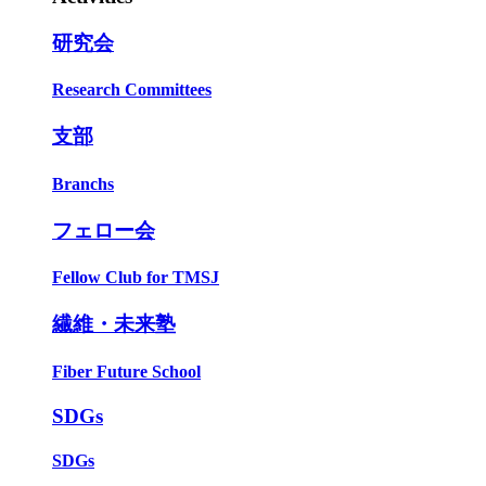
研究会
Research Committees
支部
Branchs
フェロー会
Fellow Club for TMSJ
繊維・未来塾
Fiber Future School
SDGs
SDGs