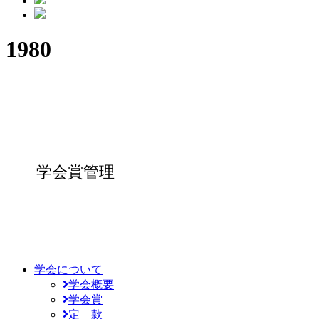
1980
学会賞管理
学会について
学会概要
学会賞
定 款