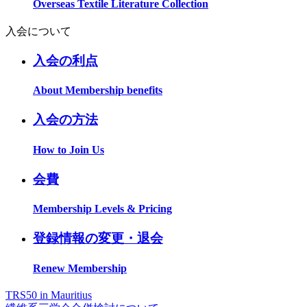
Overseas Textile Literature Collection
入会について
入会の利点
About Membership benefits
入会の方法
How to Join Us
会費
Membership Levels & Pricing
登録情報の変更・退会
Renew Membership
TRS50 in Mauritius