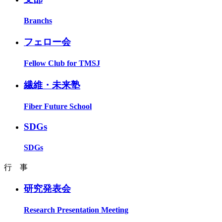
Branchs
フェロー会
Fellow Club for TMSJ
繊維・未来塾
Fiber Future School
SDGs
SDGs
行 事
研究発表会
Research Presentation Meeting