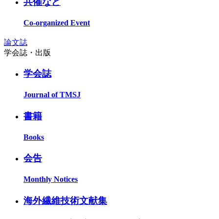
共催など
Co-organized Event
論文誌
学会誌・出版
学会誌
Journal of TMSJ
書籍
Books
会告
Monthly Notices
海外繊維技術文献集