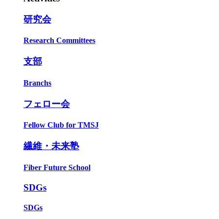
研究会
Research Committees
支部
Branchs
フェロー会
Fellow Club for TMSJ
繊維・未来塾
Fiber Future School
SDGs
SDGs