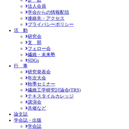
定 款
法人会員
学会からの情報配信
連絡先・アクセス
プライバシーポリシー
活 動
研究会
支 部
フェロー会
繊維・未来塾
SDGs
行 事
研究発表会
年次大会
秋季セミナー
繊維工学研究討論会(TRS)
テキスタイルカレッジ
講演会
共催など
論文誌
学会誌・出版
学会誌