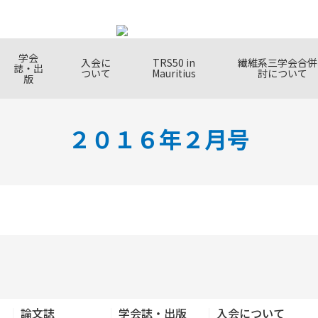
学会
入会に
TRS50 in
繊維系三学会合併
誌・出
ついて
Mauritius
討について
版
２０１６年２月号
要
表会
利点
学会賞
支部
年次大会
書籍
入会の方法
定 
フェ
秋季
会告
会費
verview
ch
ch
 of TMSJ
Membership
Awards
Branchs
Annual Meeting
Books
How to Join Us
TMSJ S
Fellow 
Autum
Monthl
Member
tees
ation
s
Polici
TMSJ
& Pric
g
らの情報
連絡先・アクセ
プラ
タイルカ
ス
講演会
リシ
共催
tion mail
Contact us /
Lecture Meeting
Privac
Co-org
MSJ
Access
Event
ental
論文誌
学会誌・出版
入会について
s