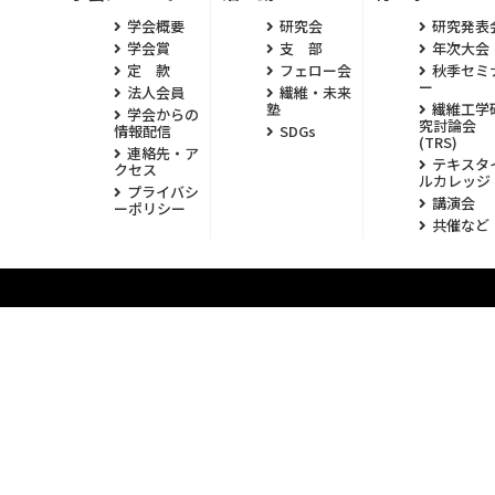
学会概要
研究会
研究発表
学会賞
支 部
年次大会
定 款
フェロー会
秋季セミ
ー
法人会員
繊維・未来
塾
繊維工学
学会からの
究討論会
情報配信
SDGs
(TRS)
連絡先・ア
テキスタ
クセス
ルカレッジ
プライバシ
講演会
ーポリシー
共催など