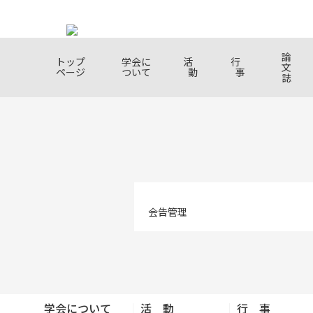
論
トップ
学会に
活
行
文
ページ
ついて
動
事
誌
学会について
活動
行事
学会誌・出版
入会について
学会概
研究会
研究発
学会誌
入会の
About TMSJ
Activities
Conferences & Events
Journal & Publications
Membership
TMSJ O
Resear
Resear
Journal
About 
Commit
Present
benefit
Meetin
会告管理
学会か
SDGs
配信
テキス
SDGs
レッジ
Informa
from T
Textile
Fundam
学会について
活 動
行 事
Course