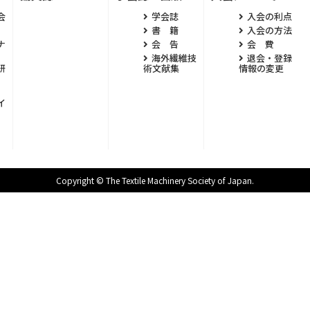
会
学会誌
入会の利点
書 籍
入会の方法
ナ
会 告
会 費
海外繊維技
退会・登録
研
術文献集
情報の変更
イ
Copyright © The Textile Machinery Society of Japan.