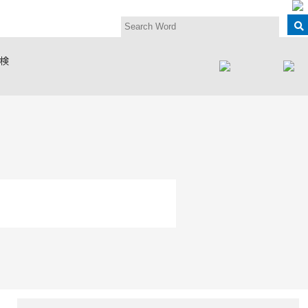
検
款
ロー会
セミナー
法人会員
繊維・未来塾
繊維工学研究討
海外繊維技術文
登録情報の変
論会
献集
更・退会
ociety
Club for
n Seminar
y Notices
ship Levels
Membership
Fiber Future School
es
ing
Textile Research
Overseas Textile
Renew Membership
Symposium(TRS)
Literature
Collection
イバシーポ
ー
など
y Policy
anized