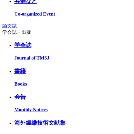
共催など
Co-organized Event
論文誌
学会誌・出版
学会誌
Journal of TMSJ
書籍
Books
会告
Monthly Notices
海外繊維技術文献集