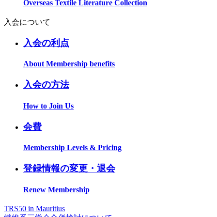
Overseas Textile Literature Collection
入会について
入会の利点
About Membership benefits
入会の方法
How to Join Us
会費
Membership Levels & Pricing
登録情報の変更・退会
Renew Membership
TRS50 in Mauritius