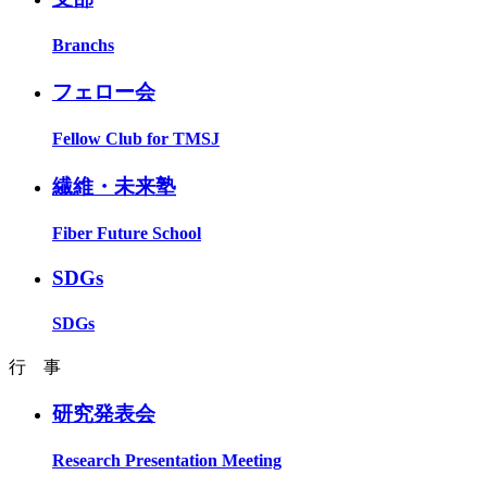
Branchs
フェロー会
Fellow Club for TMSJ
繊維・未来塾
Fiber Future School
SDGs
SDGs
行 事
研究発表会
Research Presentation Meeting