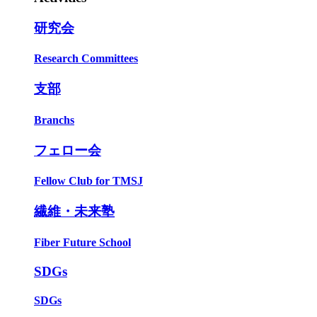
研究会
Research Committees
支部
Branchs
フェロー会
Fellow Club for TMSJ
繊維・未来塾
Fiber Future School
SDGs
SDGs