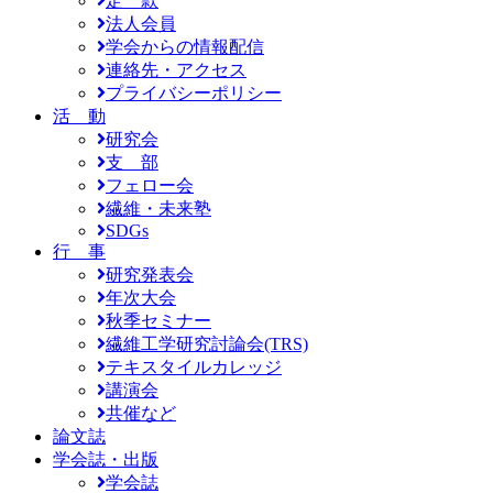
定 款
法人会員
学会からの情報配信
連絡先・アクセス
プライバシーポリシー
活 動
研究会
支 部
フェロー会
繊維・未来塾
SDGs
行 事
研究発表会
年次大会
秋季セミナー
繊維工学研究討論会(TRS)
テキスタイルカレッジ
講演会
共催など
論文誌
学会誌・出版
学会誌