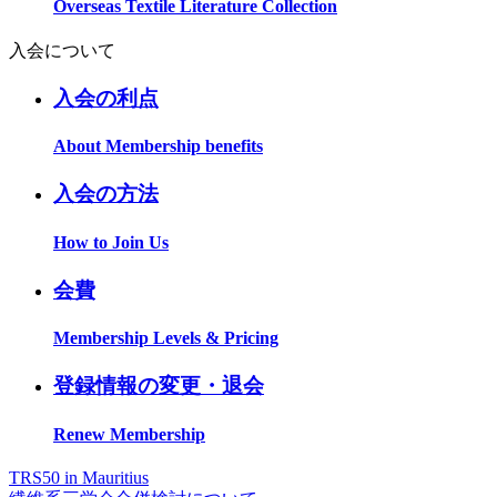
Overseas Textile Literature Collection
入会について
入会の利点
About Membership benefits
入会の方法
How to Join Us
会費
Membership Levels & Pricing
登録情報の変更・退会
Renew Membership
TRS50 in Mauritius