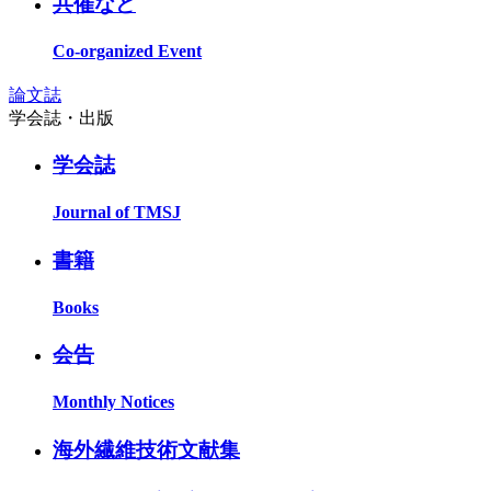
共催など
Co-organized Event
論文誌
学会誌・出版
学会誌
Journal of TMSJ
書籍
Books
会告
Monthly Notices
海外繊維技術文献集