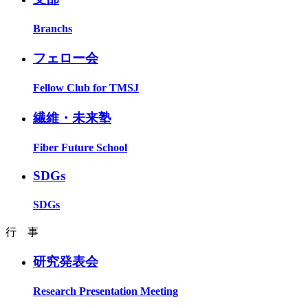
Branchs
フェロー会
Fellow Club for TMSJ
繊維・未来塾
Fiber Future School
SDGs
SDGs
行 事
研究発表会
Research Presentation Meeting