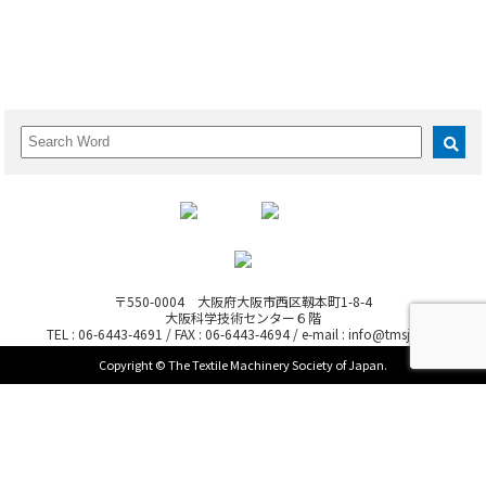
書 籍
入会の方法
会 告
会 費
海外繊維技術文献集
退会・登録情報の変更
〒550-0004 大阪府大阪市西区靱本町1-8-4
大阪科学技術センター６階
TEL : 06-6443-4691 / FAX : 06-6443-4694 / e-mail : info@tmsj.or.jp
Copyright © The Textile Machinery Society of Japan.