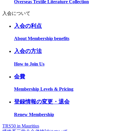
Overseas Textile Literature Collection
入会について
入会の利点
About Membership benefits
入会の方法
How to Join Us
会費
Membership Levels & Pricing
登録情報の変更・退会
Renew Membership
TRS50 in Mauritius