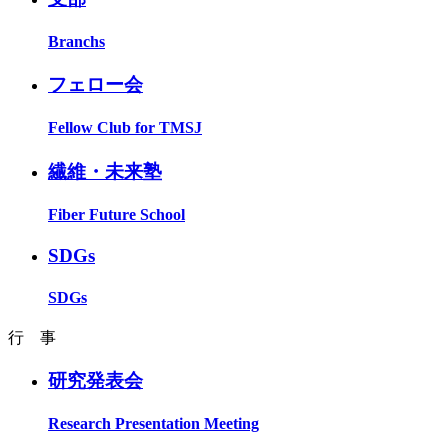
Branchs
フェロー会
Fellow Club for TMSJ
繊維・未来塾
Fiber Future School
SDGs
SDGs
行 事
研究発表会
Research Presentation Meeting