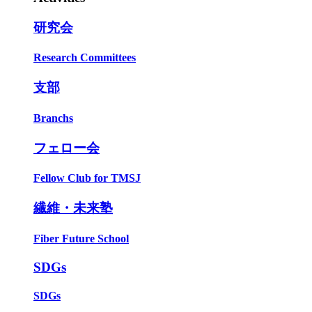
研究会
Research Committees
支部
Branchs
フェロー会
Fellow Club for TMSJ
繊維・未来塾
Fiber Future School
SDGs
SDGs