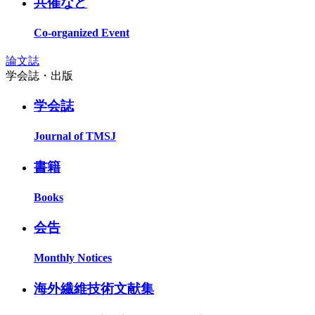
共催など
Co-organized Event
論文誌
学会誌・出版
学会誌
Journal of TMSJ
書籍
Books
会告
Monthly Notices
海外繊維技術文献集