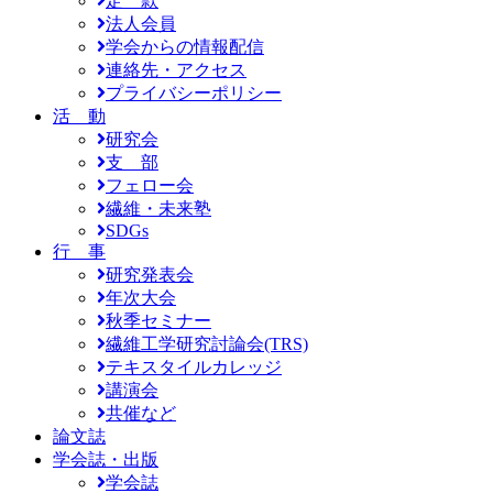
定 款
法人会員
学会からの情報配信
連絡先・アクセス
プライバシーポリシー
活 動
研究会
支 部
フェロー会
繊維・未来塾
SDGs
行 事
研究発表会
年次大会
秋季セミナー
繊維工学研究討論会(TRS)
テキスタイルカレッジ
講演会
共催など
論文誌
学会誌・出版
学会誌