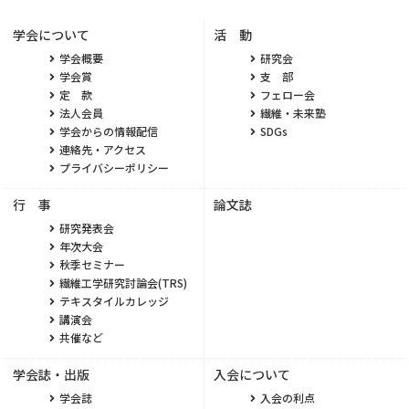
学会について
活 動
学会概要
研究会
学会賞
支 部
定 款
フェロー会
法人会員
繊維・未来塾
学会からの情報配信
SDGs
連絡先・アクセス
プライバシーポリシー
行 事
論文誌
研究発表会
年次大会
秋季セミナー
繊維工学研究討論会(TRS)
テキスタイルカレッジ
講演会
共催など
学会誌・出版
入会について
学会誌
入会の利点