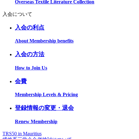
Overseas Textile Literature Collection
入会について
入会の利点
About Membership benefits
入会の方法
How to Join Us
会費
Membership Levels & Pricing
登録情報の変更・退会
Renew Membership
TRS50 in Mauritius