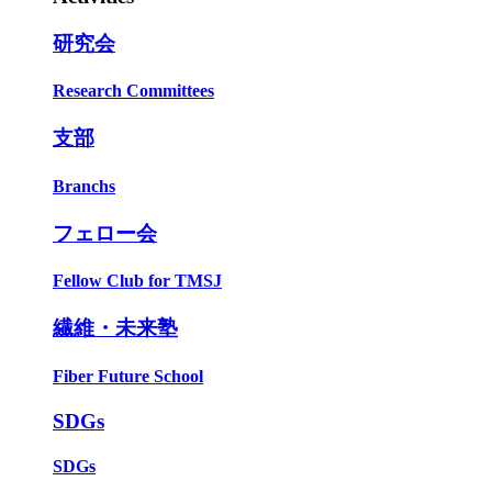
研究会
Research Committees
支部
Branchs
フェロー会
Fellow Club for TMSJ
繊維・未来塾
Fiber Future School
SDGs
SDGs