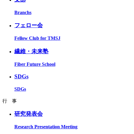
Branchs
フェロー会
Fellow Club for TMSJ
繊維・未来塾
Fiber Future School
SDGs
SDGs
行 事
研究発表会
Research Presentation Meeting