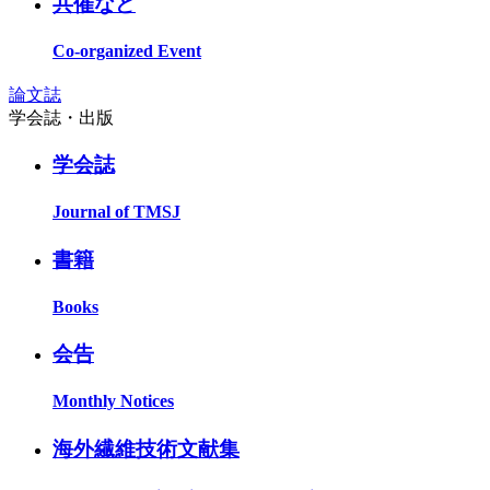
共催など
Co-organized Event
論文誌
学会誌・出版
学会誌
Journal of TMSJ
書籍
Books
会告
Monthly Notices
海外繊維技術文献集