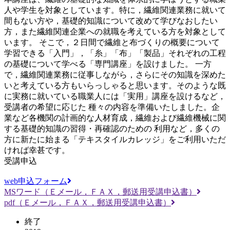
人や学生を対象としています。特に，繊維関連業務に就いて
間もない方や，基礎的知識について改めて学びなおしたい
方，また繊維関連企業への就職を考えている方を対象として
います。 そこで，２日間で繊維と布づくりの概要について
学習できる「入門」，「糸」「布」「製品」それぞれの工程
の基礎について学べる「専門講座」を設けました。 一方
で，繊維関連業務に従事しながら，さらにその知識を深めた
いと考えている方もいらっしゃると思います。そのような既
に実務に就いている職業人には「実用」講座を設けるなど，
受講者の希望に応じた 種々の内容を準備いたしました。企
業など各機関の計画的な人材育成，繊維および繊維機械に関
する基礎的知識の習得・再確認のための 利用など，多くの
方に新たに始まる「テキスタイルカレッジ」をご利用いただ
ければ幸甚です。
受講申込
web申込フォーム
MSワード（Ｅメール，ＦＡＸ，郵送用受講申込書）
pdf（Ｅメール，ＦＡＸ，郵送用受講申込書）
終了