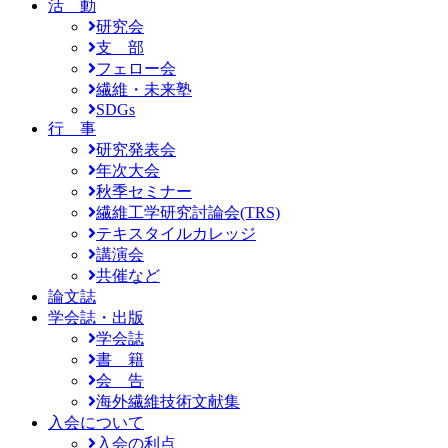
活 動
研究会
支 部
フェロー会
繊維・未来塾
SDGs
行 事
研究発表会
年次大会
秋季セミナー
繊維工学研究討論会(TRS)
テキスタイルカレッジ
講演会
共催など
論文誌
学会誌・出版
学会誌
書 籍
会 告
海外繊維技術文献集
入会について
入会の利点