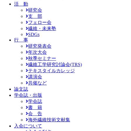
活 動
研究会
支 部
フェロー会
繊維・未来塾
SDGs
行 事
研究発表会
年次大会
秋季セミナー
繊維工学研究討論会(TRS)
テキスタイルカレッジ
講演会
共催など
論文誌
学会誌・出版
学会誌
書 籍
会 告
海外繊維技術文献集
入会について