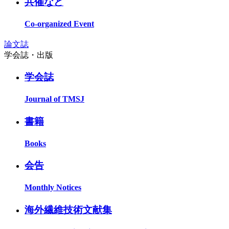
共催など
Co-organized Event
論文誌
学会誌・出版
学会誌
Journal of TMSJ
書籍
Books
会告
Monthly Notices
海外繊維技術文献集