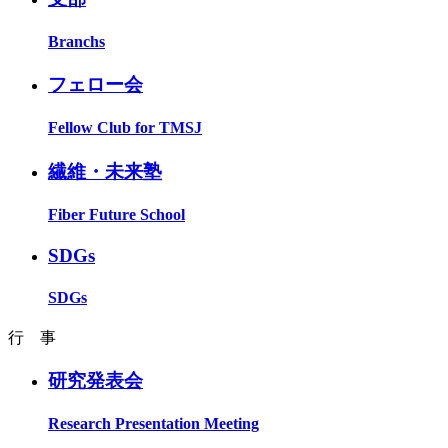
Branchs
フェロー会
Fellow Club for TMSJ
繊維・未来塾
Fiber Future School
SDGs
SDGs
行 事
研究発表会
Research Presentation Meeting