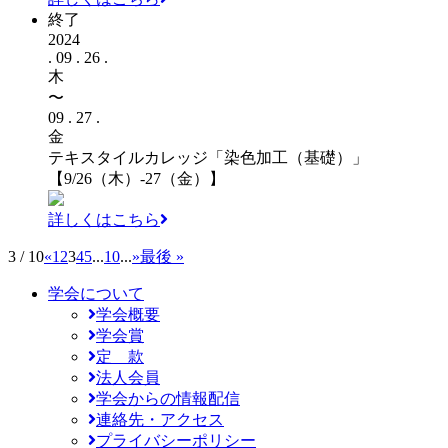
終了
2024
. 09 . 26 .
木
〜
09 . 27 .
金
テキスタイルカレッジ「染色加工（基礎）」
【9/26（木）-27（金）】
詳しくはこちら
3 / 10
«
1
2
3
4
5
...
10
...
»
最後 »
学会について
学会概要
学会賞
定 款
法人会員
学会からの情報配信
連絡先・アクセス
プライバシーポリシー