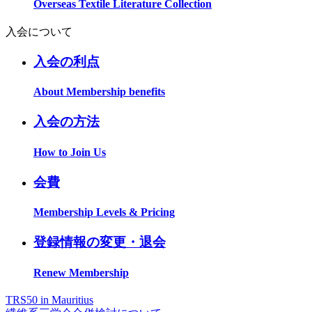
Overseas Textile Literature Collection
入会について
入会の利点
About Membership benefits
入会の方法
How to Join Us
会費
Membership Levels & Pricing
登録情報の変更・退会
Renew Membership
TRS50 in Mauritius