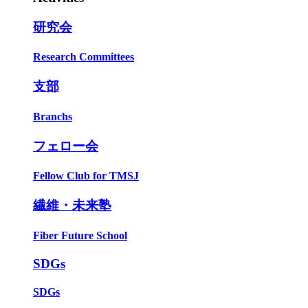
研究会
Research Committees
支部
Branchs
フェロー会
Fellow Club for TMSJ
繊維・未来塾
Fiber Future School
SDGs
SDGs