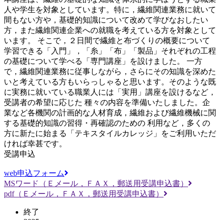
人や学生を対象としています。特に，繊維関連業務に就いて
間もない方や，基礎的知識について改めて学びなおしたい
方，また繊維関連企業への就職を考えている方を対象として
います。 そこで，２日間で繊維と布づくりの概要について
学習できる「入門」，「糸」「布」「製品」それぞれの工程
の基礎について学べる「専門講座」を設けました。 一方
で，繊維関連業務に従事しながら，さらにその知識を深めた
いと考えている方もいらっしゃると思います。そのような既
に実務に就いている職業人には「実用」講座を設けるなど，
受講者の希望に応じた 種々の内容を準備いたしました。企
業など各機関の計画的な人材育成，繊維および繊維機械に関
する基礎的知識の習得・再確認のための 利用など，多くの
方に新たに始まる「テキスタイルカレッジ」をご利用いただ
ければ幸甚です。
受講申込
web申込フォーム
MSワード（Ｅメール，ＦＡＸ，郵送用受講申込書）
pdf（Ｅメール，ＦＡＸ，郵送用受講申込書）
終了