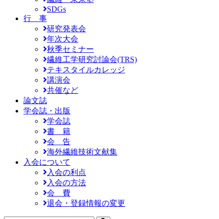
SDGs
行 事
研究発表会
年次大会
秋季セミナー
繊維工学研究討論会(TRS)
テキスタイルカレッジ
講演会
共催など
論文誌
学会誌・出版
学会誌
書 籍
会 告
海外繊維技術文献集
入会について
入会の利点
入会の方法
会 費
退会・登録情報の変更