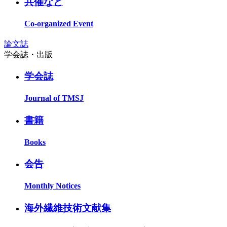
共催など
Co-organized Event
論文誌
学会誌・出版
学会誌
Journal of TMSJ
書籍
Books
会告
Monthly Notices
海外繊維技術文献集