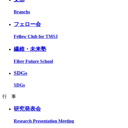
Branchs
フェロー会
Fellow Club for TMSJ
繊維・未来塾
Fiber Future School
SDGs
SDGs
行 事
研究発表会
Research Presentation Meeting