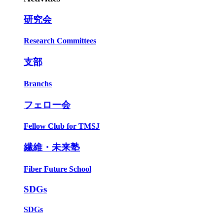
研究会
Research Committees
支部
Branchs
フェロー会
Fellow Club for TMSJ
繊維・未来塾
Fiber Future School
SDGs
SDGs