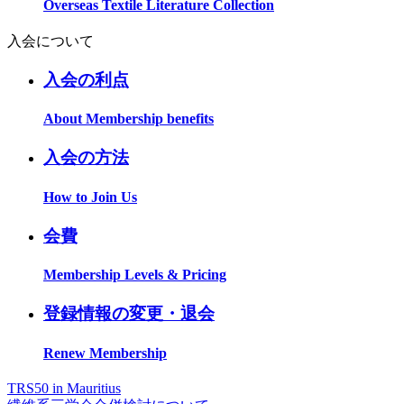
Overseas Textile Literature Collection
入会について
入会の利点
About Membership benefits
入会の方法
How to Join Us
会費
Membership Levels & Pricing
登録情報の変更・退会
Renew Membership
TRS50 in Mauritius