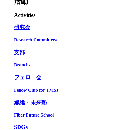
活動
Activities
研究会
Research Committees
支部
Branchs
フェロー会
Fellow Club for TMSJ
繊維・未来塾
Fiber Future School
SDGs