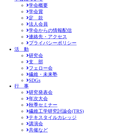
学会概要
学会賞
定 款
法人会員
学会からの情報配信
連絡先・アクセス
プライバシーポリシー
活 動
研究会
支 部
フェロー会
繊維・未来塾
SDGs
行 事
研究発表会
年次大会
秋季セミナー
繊維工学研究討論会(TRS)
テキスタイルカレッジ
講演会
共催など