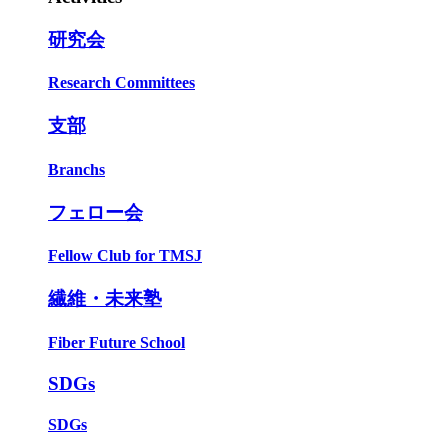
研究会
Research Committees
支部
Branchs
フェロー会
Fellow Club for TMSJ
繊維・未来塾
Fiber Future School
SDGs
SDGs