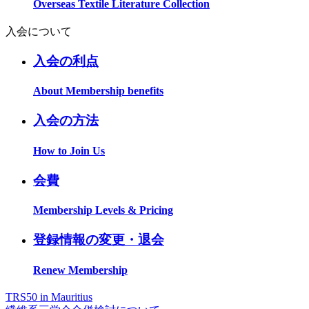
Overseas Textile Literature Collection
入会について
入会の利点
About Membership benefits
入会の方法
How to Join Us
会費
Membership Levels & Pricing
登録情報の変更・退会
Renew Membership
TRS50 in Mauritius