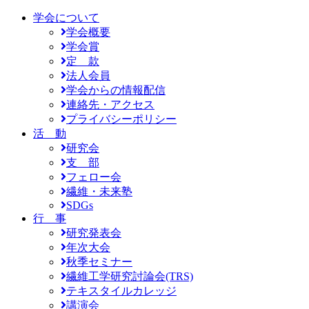
学会について
学会概要
学会賞
定 款
法人会員
学会からの情報配信
連絡先・アクセス
プライバシーポリシー
活 動
研究会
支 部
フェロー会
繊維・未来塾
SDGs
行 事
研究発表会
年次大会
秋季セミナー
繊維工学研究討論会(TRS)
テキスタイルカレッジ
講演会