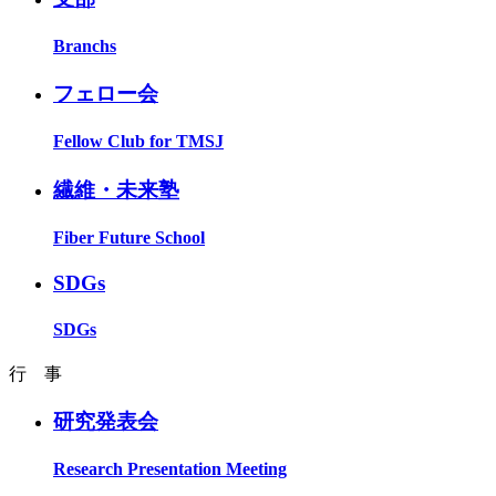
Branchs
フェロー会
Fellow Club for TMSJ
繊維・未来塾
Fiber Future School
SDGs
SDGs
行 事
研究発表会
Research Presentation Meeting