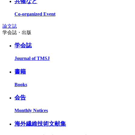
共催など
Co-organized Event
論文誌
学会誌・出版
学会誌
Journal of TMSJ
書籍
Books
会告
Monthly Notices
海外繊維技術文献集