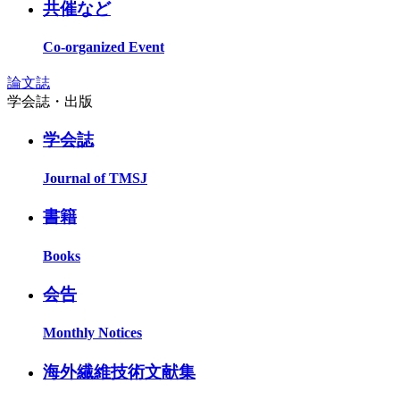
共催など
Co-organized Event
論文誌
学会誌・出版
学会誌
Journal of TMSJ
書籍
Books
会告
Monthly Notices
海外繊維技術文献集