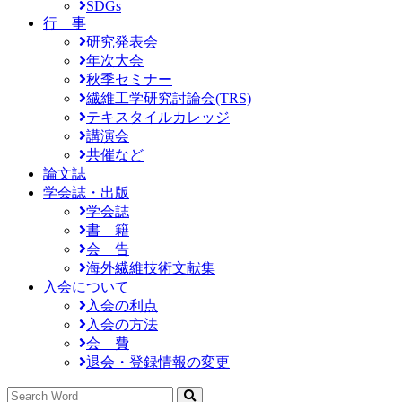
SDGs
行 事
研究発表会
年次大会
秋季セミナー
繊維工学研究討論会(TRS)
テキスタイルカレッジ
講演会
共催など
論文誌
学会誌・出版
学会誌
書 籍
会 告
海外繊維技術文献集
入会について
入会の利点
入会の方法
会 費
退会・登録情報の変更