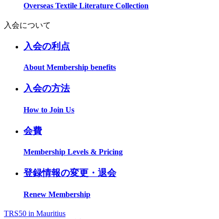
Overseas Textile Literature Collection
入会について
入会の利点
About Membership benefits
入会の方法
How to Join Us
会費
Membership Levels & Pricing
登録情報の変更・退会
Renew Membership
TRS50 in Mauritius