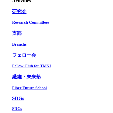
Activities
研究会
Research Committees
支部
Branchs
フェロー会
Fellow Club for TMSJ
繊維・未来塾
Fiber Future School
SDGs
SDGs