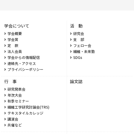
学会について
活 動
学会概要
研究会
学会賞
支 部
定 款
フェロー会
法人会員
繊維・未来塾
学会からの情報配信
SDGs
連絡先・アクセス
プライバシーポリシー
行 事
論文誌
研究発表会
年次大会
秋季セミナー
繊維工学研究討論会(TRS)
テキスタイルカレッジ
講演会
共催など