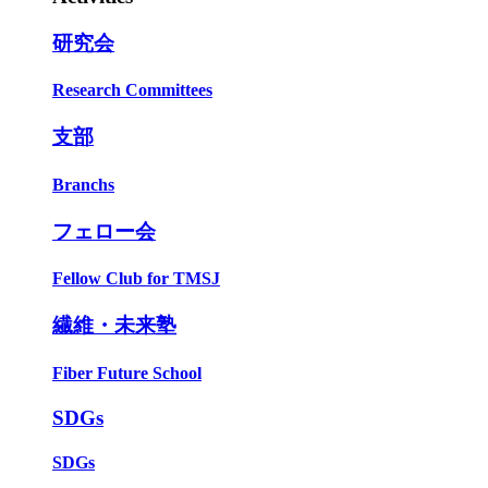
研究会
Research Committees
支部
Branchs
フェロー会
Fellow Club for TMSJ
繊維・未来塾
Fiber Future School
SDGs
SDGs