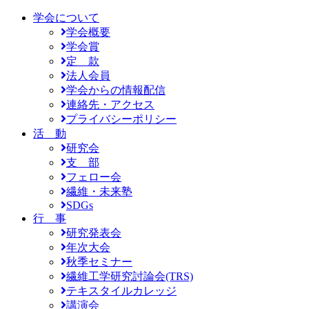
学会について
学会概要
学会賞
定 款
法人会員
学会からの情報配信
連絡先・アクセス
プライバシーポリシー
活 動
研究会
支 部
フェロー会
繊維・未来塾
SDGs
行 事
研究発表会
年次大会
秋季セミナー
繊維工学研究討論会(TRS)
テキスタイルカレッジ
講演会