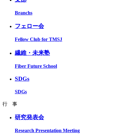
Branchs
フェロー会
Fellow Club for TMSJ
繊維・未来塾
Fiber Future School
SDGs
SDGs
行 事
研究発表会
Research Presentation Meeting