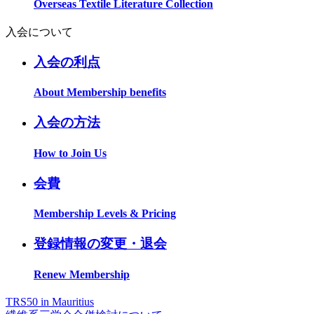
Overseas Textile Literature Collection
入会について
入会の利点
About Membership benefits
入会の方法
How to Join Us
会費
Membership Levels & Pricing
登録情報の変更・退会
Renew Membership
TRS50 in Mauritius