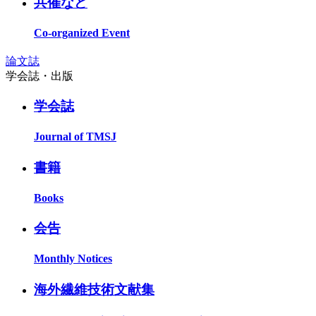
共催など
Co-organized Event
論文誌
学会誌・出版
学会誌
Journal of TMSJ
書籍
Books
会告
Monthly Notices
海外繊維技術文献集