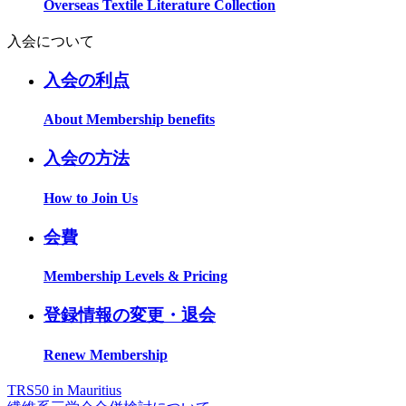
Overseas Textile Literature Collection
入会について
入会の利点
About Membership benefits
入会の方法
How to Join Us
会費
Membership Levels & Pricing
登録情報の変更・退会
Renew Membership
TRS50 in Mauritius