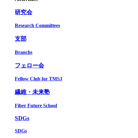
研究会
Research Committees
支部
Branchs
フェロー会
Fellow Club for TMSJ
繊維・未来塾
Fiber Future School
SDGs
SDGs