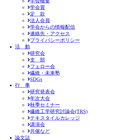
学会概要
学会賞
定 款
法人会員
学会からの情報配信
連絡先・アクセス
プライバシーポリシー
活 動
研究会
支 部
フェロー会
繊維・未来塾
SDGs
行 事
研究発表会
年次大会
秋季セミナー
繊維工学研究討論会(TRS)
テキスタイルカレッジ
講演会
共催など
論文誌