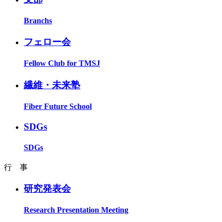
Branchs
フェロー会
Fellow Club for TMSJ
繊維・未来塾
Fiber Future School
SDGs
SDGs
行 事
研究発表会
Research Presentation Meeting