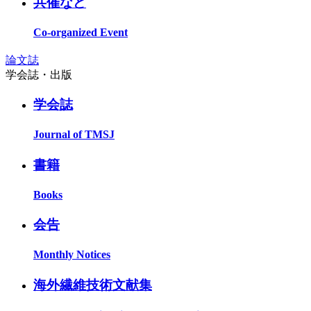
共催など
Co-organized Event
論文誌
学会誌・出版
学会誌
Journal of TMSJ
書籍
Books
会告
Monthly Notices
海外繊維技術文献集