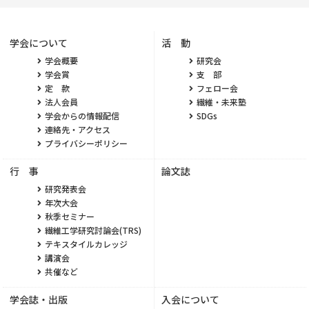
学会について
活 動
学会概要
研究会
学会賞
支 部
定 款
フェロー会
法人会員
繊維・未来塾
学会からの情報配信
SDGs
連絡先・アクセス
プライバシーポリシー
行 事
論文誌
研究発表会
年次大会
秋季セミナー
繊維工学研究討論会(TRS)
テキスタイルカレッジ
講演会
共催など
学会誌・出版
入会について