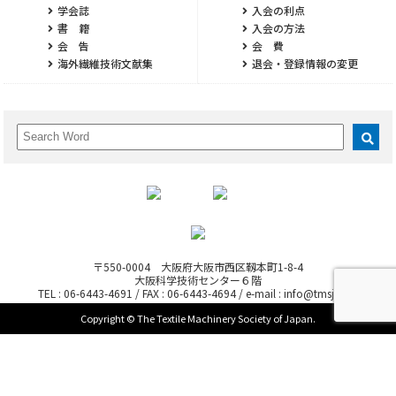
学会誌
入会の利点
書 籍
入会の方法
会 告
会 費
海外繊維技術文献集
退会・登録情報の変更
〒550-0004 大阪府大阪市西区靱本町1-8-4
大阪科学技術センター６階
TEL : 06-6443-4691 / FAX : 06-6443-4694 / e-mail : info@tmsj.or.jp
Copyright © The Textile Machinery Society of Japan.