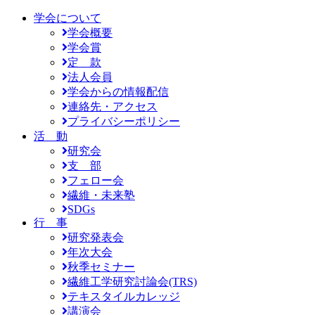
学会について
学会概要
学会賞
定 款
法人会員
学会からの情報配信
連絡先・アクセス
プライバシーポリシー
活 動
研究会
支 部
フェロー会
繊維・未来塾
SDGs
行 事
研究発表会
年次大会
秋季セミナー
繊維工学研究討論会(TRS)
テキスタイルカレッジ
講演会