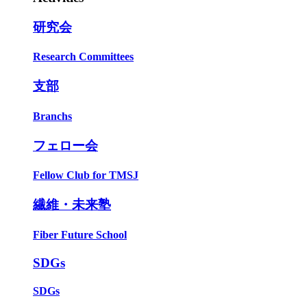
研究会
Research Committees
支部
Branchs
フェロー会
Fellow Club for TMSJ
繊維・未来塾
Fiber Future School
SDGs
SDGs