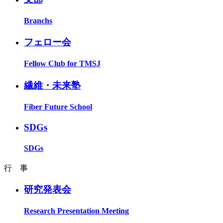
Branchs
フェロー会
Fellow Club for TMSJ
繊維・未来塾
Fiber Future School
SDGs
SDGs
行 事
研究発表会
Research Presentation Meeting