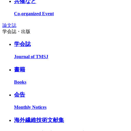
共催など
Co-organized Event
論文誌
学会誌・出版
学会誌
Journal of TMSJ
書籍
Books
会告
Monthly Notices
海外繊維技術文献集