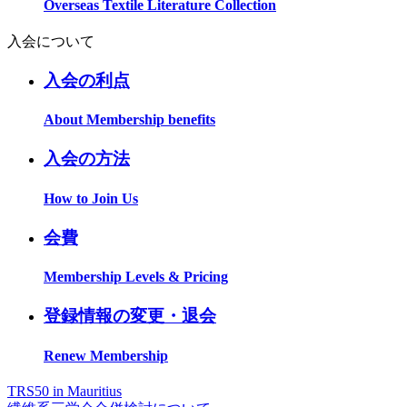
Overseas Textile Literature Collection
入会について
入会の利点
About Membership benefits
入会の方法
How to Join Us
会費
Membership Levels & Pricing
登録情報の変更・退会
Renew Membership
TRS50 in Mauritius