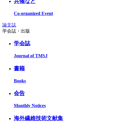
共催など
Co-organized Event
論文誌
学会誌・出版
学会誌
Journal of TMSJ
書籍
Books
会告
Monthly Notices
海外繊維技術文献集