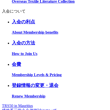
Overseas Textile Literature Collection
入会について
入会の利点
About Membership benefits
入会の方法
How to Join Us
会費
Membership Levels & Pricing
登録情報の変更・退会
Renew Membership
TRS50 in Mauritius