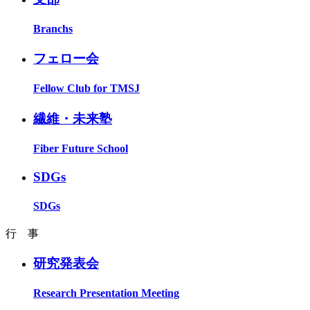
Branchs
フェロー会
Fellow Club for TMSJ
繊維・未来塾
Fiber Future School
SDGs
SDGs
行 事
研究発表会
Research Presentation Meeting