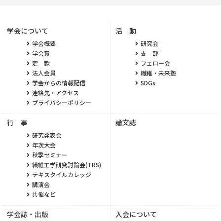
学会について
活 動
学会概要
研究会
学会賞
支 部
定 款
フェロー会
法人会員
繊維・未来塾
学会からの情報配信
SDGs
連絡先・アクセス
プライバシーポリシー
行 事
論文誌
研究発表会
年次大会
秋季セミナー
繊維工学研究討論会(TRS)
テキスタイルカレッジ
講演会
共催など
学会誌・出版
入会について