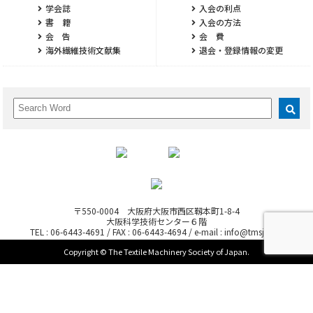
学会誌
入会の利点
書 籍
入会の方法
会 告
会 費
海外繊維技術文献集
退会・登録情報の変更
〒550-0004 大阪府大阪市西区靱本町1-8-4
大阪科学技術センター６階
TEL : 06-6443-4691 / FAX : 06-6443-4694 / e-mail : info@tmsj.or.jp
Copyright © The Textile Machinery Society of Japan.